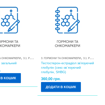
,
,
ТА ОНКОМАРКЕРИ
3.1. РЕПРОДУКТИВНІ ГОРМОНИ ТА ЇХ МЕТАБОЛІТИ
3. ГОРМОНИ ТА ОНКОМАРКЕРИ
3.1. РЕПРОДУКТИВНІ ГОРМОНИ ТА ЇХ МЕТАБОЛІТИ
 загальний
Тестостерон-естрадіол зв’язуючий
глобулін (cекс-зв`язуючий
.
глобулін, SHBG)
 В КОШИК
360,00
грн.
ДОДАТИ В КОШИК