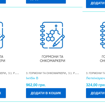
ДОДАТИ
,
,
,
КЕРИ
3.1. РЕПРОДУКТИВНІ ГОРМОНИ ТА ЇХ МЕТАБОЛІТИ
3. ГОРМОНИ ТА ОНКОМАРКЕРИ
3.1. РЕПРОДУКТИВНІ ГОРМОНИ ТА ЇХ МЕТАБОЛІТИ
АНАЛІЗИ В НІМЕЧЧИНІ
3. ГОРМОНИ 
Інгібін В
Лютеїнізуюч
962,00
грн.
324,00
грн
К
ДОДАТИ В КОШИК
ДОДАТИ