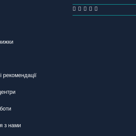
знижки
і рекомендації
центри
боти
я з нами