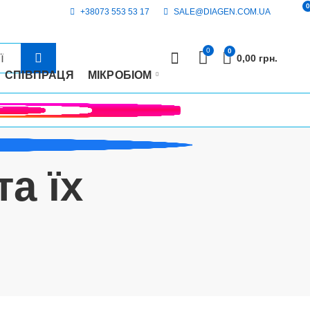
0
+38073 553 53 17
SALE@DIAGEN.COM.UA
0
0
0,00
грн.
СПІВПРАЦЯ
МІКРОБІОМ
а їх