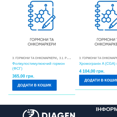
,
3. ГОРМОНИ ТА ОНКОМАРКЕРИ
3.1. РЕПРОДУКТИВНІ ГОРМОНИ ТА ЇХ МЕТАБОЛІТИ
3. ГОРМОНИ ТА ОНКОМАР
Фолікулостимулюючий гормон
Хромогранін A (CGA) 
(ФСГ)
4 104,00
грн.
365,00
грн.
ДОДАТИ В КОШИ
ДОДАТИ В КОШИК
ІНФОР