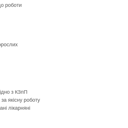
до роботи
дорослих
ідно з КЗпП
 за якісну роботу
ані лікарняні