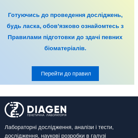
Готуючись до
проведення досліджень
,
будь ласка, обов’язково ознайомтесь з
Правилами підготовки до
здачі певних
біоматеріалів
.
Перейти до правил
Лабораторні дослідження, аналізи і тести,
дослідження, наукові розробки в галузі