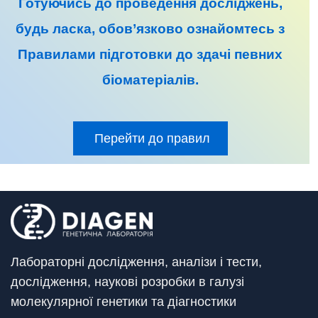
Готуючись до
проведення досліджень
,
будь ласка, обов’язково ознайомтесь з
Правилами підготовки до
здачі певних
біоматеріалів
.
Перейти до правил
Лабораторні дослідження, аналізи і тести,
дослідження, наукові розробки в галузі
молекулярної генетики та діагностики