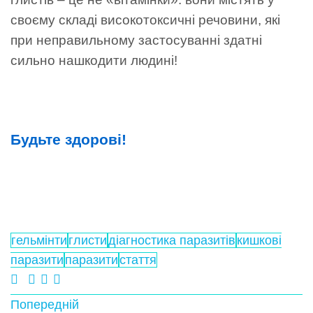
своєму складі високотоксичні речовини, які
при неправильному застосуванні здатні
сильно нашкодити людині!
Будьте здорові!
гельмінти
глисти
діагностика паразитів
кишкові
паразити
паразити
стаття
Попередній