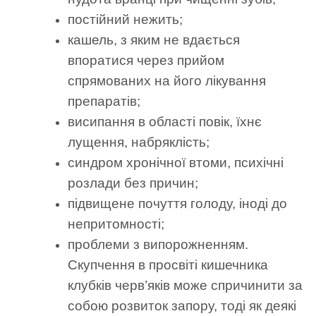
постійний нежить;
кашель, з яким не вдається
впоратися через прийом
спрямованих на його лікування
препаратів;
висипання в області повік, їхнє
лущення, набряклість;
синдром хронічної втоми, психічні
розлади без причин;
підвищене почуття голоду, іноді до
непритомності;
проблеми з випорожненням.
Скупчення в просвіті кишечника
клубків черв’яків може спричинити за
собою розвиток запору, тоді як деякі