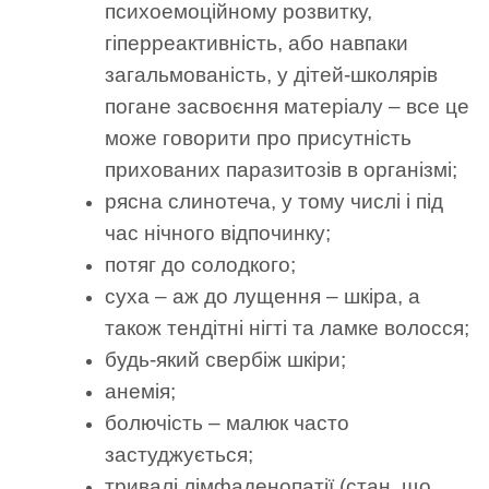
психоемоційному розвитку,
гіперреактивність, або навпаки
загальмованість, у дітей-школярів
погане засвоєння матеріалу – все це
може говорити про присутність
прихованих паразитозів в організмі;
рясна слинотеча, у тому числі і під
час нічного відпочинку;
потяг до солодкого;
суха – аж до лущення – шкіра, а
також тендітні нігті та ламке волосся;
будь-який свербіж шкіри;
анемія;
болючість – малюк часто
застуджується;
тривалі лімфаденопатії (стан, що