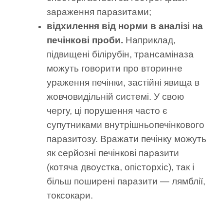
зараження паразитами;
відхилення від норми в аналізі на
печінкові проби.
Наприклад,
підвищені білірубін, трансаміназа
можуть говорити про вторинне
ураження печінки, застійні явища в
жовчовидільній системі. У свою
чергу, ці порушення часто є
супутниками внутрішньопечінкового
паразитозу. Вражати печінку можуть
як серйозні печінкові паразити
(котяча двоустка, опісторхіс), так і
більш поширені паразити — лямблії,
токсокари.