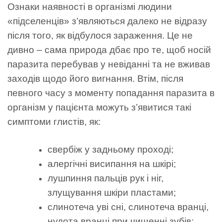
Ознаки наявності в організмі людини
«підселенців» з’являються далеко не відразу
після того, як відбулося зараження. Це не
дивно – сама природа дбає про те, щоб носій
паразита перебував у невіданні та не вживав
заходів щодо його вигнання. Втім, після
певного часу з моменту попадання паразита в
організм у пацієнта можуть з’явитися такі
симптоми глистів, як:
свербіж у задньому проході;
алергічні висипання на шкірі;
лушпиння пальців рук і ніг,
злущування шкіри пластами;
слинотеча уві сні, слинотеча вранці,
нудота вранці при чищенні зубів;