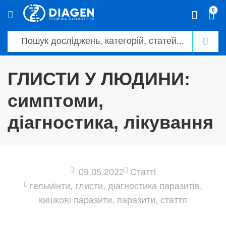
0
ГЛИСТИ У ЛЮДИНИ:
симптоми,
діагностика, лікування
09.05.2022
Статті
гельмінти
,
глисти
,
діагностика паразитів
,
кишкові паразити
,
паразити
,
стаття