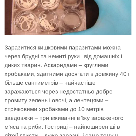
Заразитися кишковими паразитами можна
через брудні та немиті руки і від домашніх і
диких тварин. Аскаридами – круглими
хробаками, здатними досягати в довжину 40 і
більше сантиметрів – найчастіше
заражаються через недостатньо добре
промиту зелень і овочі, а лентецями –
стрічковими хробаками до 10 метрів
завдовжки – при вживанні в їжу зараженого
м’яса та риби. Гостриці – найпоширеніші в
дітей глисти – дуже заразні, і саме тому у