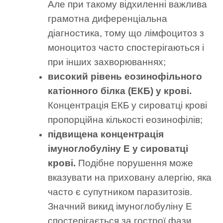
Але при такому відхиленні важлива
грамотна диференціальна
діагностика, тому що лімфоцитоз з
моноцитоз часто спостерігаються і
при інших захворюваннях;
високий рівень еозинофільного
катіонного білка (ЕКБ) у крові.
Концентрація ЕКБ у сироватці крові
пропорційна кількості еозинофілів;
підвищена концентрація
імуноглобуліну Е у сироватці
крові.
Подібне порушення може
вказувати на приховану алергію, яка
часто є супутником паразитозів.
Значний викид імуноглобуліну Е
спостерігається за гострої фази