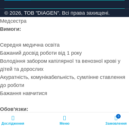
© 2026,
ТОВ "DIAGEN".
Всі права захищені.
Медсестра
Вимоги:
Середня медична освіта
Бажаний досвід роботи від 1 року
Володіння забором капілярної та венозної крові у
дітей та дорослих
Акуратність, комунікабельність, сумлінне ставлення
до роботи
Бажання навчитися
Обов’язки:
0
Дослідження
Меню
Замовлення
Забір капілярної та венозної крові у дітей та