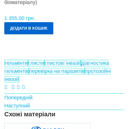
біоматеріалу)
1 355,00
грн.
ДОДАТИ В КОШИК
гельмінти
глисти
глистові інвазії
діагностика
гельмінтів
перевірка на паразитів
протозойні
інвазії
Попередній
Наступний
Схожі матеріали