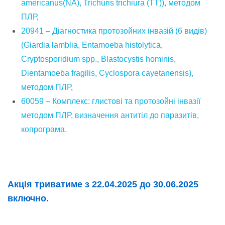
americanus(NA), Trichuris trichiura (TT)), методом
ПЛР
,
20941 – Діагностика протозойних інвазій (6 видів)
(Giardia lamblia, Entamoeba histolytica,
Cryptosporidium spp., Blastocystis hominis,
Dientamoeba fragilis, Cyclospora cayetanensis),
методом ПЛР
,
60059 – Комплекс: глистові та протозойні інвазії
методом ПЛР, визначення антитіл до паразитів,
копрограма.
Акція триватиме з 22.04.2025 до 30.06.2025
включно.