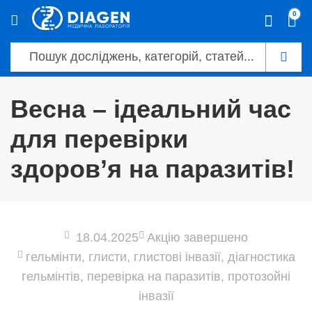
0
Весна – ідеальний час
для перевірки
здоров’я на паразитів!
18.04.2025
Акцію завершено
гельмінти
,
глисти
,
глистові інвазії
,
діагностика
гельмінтів
,
перевірка на паразитів
,
протозойні
інвазії