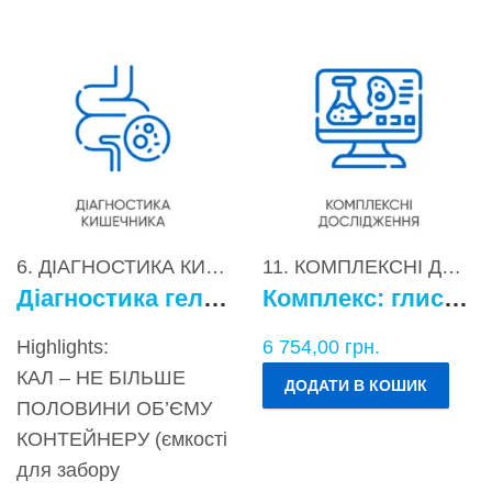
6. ДІАГНОСТИКА КИШЕЧНИКА
,
7. ДІАГНОСТИКА 
11. КОМПЛЕКСНІ ДОСЛІДЖЕННЯ
Діагностика гельмінтів (9 паразитів) (Ancylostoma spp.(AN), Enterocytozoon spp./Encephalitozoon spp.(EN), Strongyloides spp.(ST), Ascaris spp.(AS), Hymenolepis spp.(HY), Taenia spp.(TA), Enterobius vermicularis(EV), Necator americanus(NA), Trichuris trichiura (TT)), методом ПЛР
Комплекс: глистові та протозойні інвазії методом ПЛР, визначення антитіл до паразитів, копрограма
Highlights:
6 754,00
грн.
КАЛ – НЕ БІЛЬШЕ
ДОДАТИ В КОШИК
ПОЛОВИНИ ОБ’ЄМУ
КОНТЕЙНЕРУ (ємкості
для забору