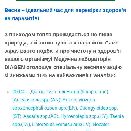
Весна – ідеальний час для перевірки здоров’я
на паразитів!
З приходом тепла прокидається не лише
природа, а й активізуються паразити. Саме
зараз варто подбати про чистоту й здоров’я
вашого організму! Медична лабораторія
DIAGEN оголошує спеціальну весняну акцію
зі знижками 15% на найважливіші аналізи:
20940 – Діагностика гельмінтів (9 паразитів)
(Ancylostoma spp.(AN), Enterocytozoon
spp./Encephalitozoon spp.(EN), Strongyloides spp.
(ST), Ascaris spp.(AS), Hymenolepis spp.(HY), Taenia
spp.(TA), Enterobius vermicularis(EV), Necator