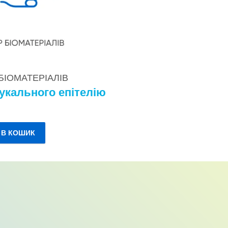
 БІОМАТЕРІАЛІВ
укального епітелію
.
 В КОШИК