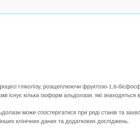
процесі гліколізу, розщеплюючи фруктозо-1,6-бісфосф
мі існує кілька ізоформ альдолази, які знаходяться в
долази може спостерігатися при ряді станів та захво
 інших клінічних даних та додаткових досліджень.