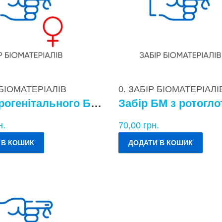
 БІОМАТЕРІАЛІВ
0. ЗАБІР БІОМАТЕРІАЛІ
Забір урогенітального БМ у жінок
Забір БМ з ротогло
н.
70,00
грн.
 В КОШИК
ДОДАТИ В КОШИК