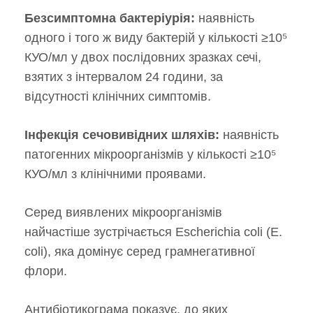
Безсимптомна бактеріурія:
наявність
одного і того ж виду бактерій у кількості ≥10⁵
КУО/мл у двох послідовних зразках сечі,
взятих з інтервалом 24 години, за
відсутності клінічних симптомів.
Інфекція сечовивідних шляхів:
наявність
патогенних мікроорганізмів у кількості ≥10⁵
КУО/мл з клінічними проявами.
Серед виявлених мікроорганізмів
найчастіше зустрічається Escherichia coli (E.
coli), яка домінує серед грамнегативної
флори.
Антибіотикограма показує, до яких