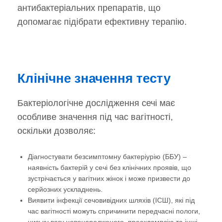
антибактеріальних препаратів, що
допомагає підібрати ефективну терапію.
Клінічне значення тесту
Бактеріологічне дослідження сечі має
особливе значення під час вагітності,
оскільки дозволяє:
Діагностувати безсимптомну бактеріурію (ББУ) –
наявність бактерій у сечі без клінічних проявів, що
зустрічається у вагітних жінок і може призвести до
серйозних ускладнень.
Виявити інфекції сечовивідних шляхів (ІСШ), які під
час вагітності можуть спричинити передчасні пологи,
низьку вагу новонародженого, прееклампсію та інші