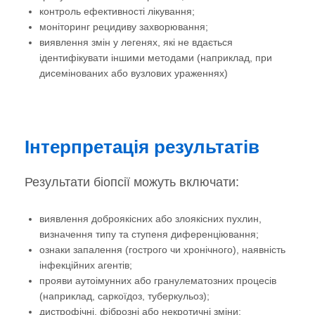
контроль ефективності лікування;
моніторинг рецидиву захворювання;
виявлення змін у легенях, які не вдається
ідентифікувати іншими методами (наприклад, при
дисемінованих або вузлових ураженнях)
Інтерпретація результатів
Результати біопсії можуть включати:
виявлення доброякісних або злоякісних пухлин,
визначення типу та ступеня диференціювання;
ознаки запалення (гострого чи хронічного), наявність
інфекційних агентів;
прояви аутоімунних або гранулематозних процесів
(наприклад, саркоїдоз, туберкульоз);
дистрофічні, фіброзні або некротичні зміни;