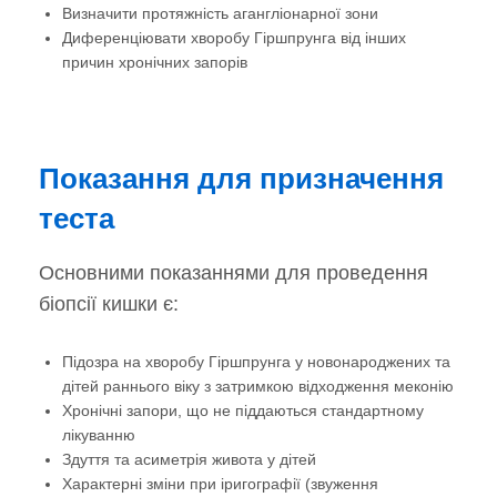
Визначити протяжність агангліонарної зони
Диференціювати хворобу Гіршпрунга від інших
причин хронічних запорів
Показання для призначення
теста
Основними показаннями для проведення
біопсії кишки є:
Підозра на хворобу Гіршпрунга у новонароджених та
дітей раннього віку з затримкою відходження меконію
Хронічні запори, що не піддаються стандартному
лікуванню
Здуття та асиметрія живота у дітей
Характерні зміни при іригографії (звуження