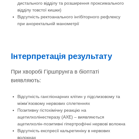
дистального відділу та розширення проксимального
відділу товстої кишки)
Відсутність ректоанального інгібіторного рефлексу
при аноректальній манометрії
Інтерпретація результату
При хворобі Гіршпрунга в біоптаті
виявляють:
Відсутність гангліонарних клітин у підслизовому та
міжм’язовому нервових сплетеннях
Позитивну гістохімічну реакцію на
ацетилхолінестеразу (АХЕ) – виявляються
ацетилхолін-позитивні гіпертрофічні нервові волокна
Відсутність експресії кальретиніну в нервових
волокнах