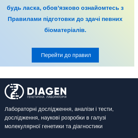
будь ласка, обов’язково ознайомтесь з
Правилами підготовки до
здачі певних
біоматеріалів
.
Перейти до правил
Лабораторні дослідження, аналізи і тести,
дослідження, наукові розробки в галузі
молекулярної генетики та діагностики