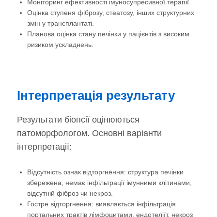
Моніторинг ефективності імуносупресивної терапії.
Оцінка ступеня фіброзу, стеатозу, інших структурних
змін у трансплантаті.
Планова оцінка стану печінки у пацієнтів з високим
ризиком ускладнень.
Інтерпретація результату
Результати біопсії оцінюються
патоморфологом. Основні варіанти
інтерпретації:
Відсутність ознак відторгнення: структура печінки
збережена, немає інфільтрації імунними клітинами,
відсутній фіброз чи некроз.
Гостре відторгнення: виявляється інфільтрація
портальних трактів лімфоцитами, ендотеліїт, некроз