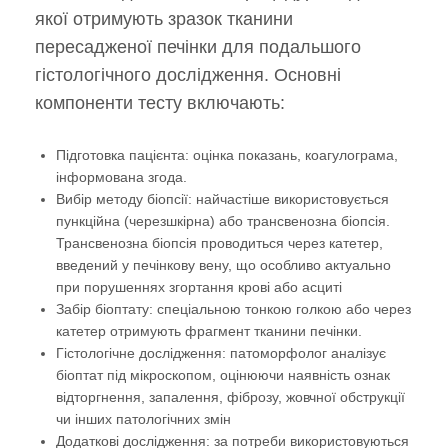
якої отримують зразок тканини
пересадженої печінки для подальшого
гістологічного дослідження. Основні
компоненти тесту включають:
Підготовка пацієнта: оцінка показань, коагулограма,
інформована згода.
Вибір методу біопсії: найчастіше використовується
пункційна (черезшкірна) або трансвенозна біопсія.
Трансвенозна біопсія проводиться через катетер,
введений у печінкову вену, що особливо актуально
при порушеннях згортання крові або асциті
Забір біоптату: спеціальною тонкою голкою або через
катетер отримують фрагмент тканини печінки.
Гістологічне дослідження: патоморфолог аналізує
біоптат під мікроскопом, оцінюючи наявність ознак
відторгнення, запалення, фіброзу, жовчної обструкції
чи інших патологічних змін
Додаткові дослідження: за потреби використовуються