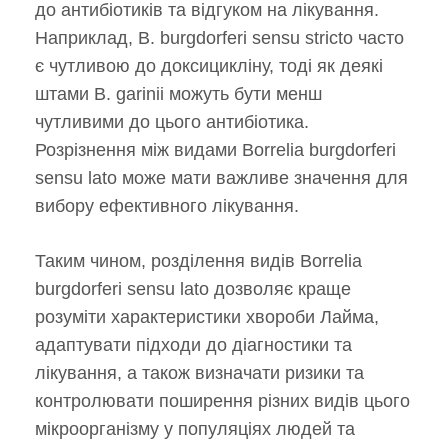
до антибіотиків та відгуком на лікування.
Наприклад, B. burgdorferi sensu stricto часто
є чутливою до доксицикліну, тоді як деякі
штами B. garinii можуть бути менш
чутливими до цього антибіотика.
Розрізнення між видами Borrelia burgdorferi
sensu lato може мати важливе значення для
вибору ефективного лікування.
Таким чином, розділення видів Borrelia
burgdorferi sensu lato дозволяє краще
розуміти характеристики хвороби Лайма,
адаптувати підходи до діагностики та
лікування, а також визначати ризики та
контролювати поширення різних видів цього
мікроорганізму у популяціях людей та