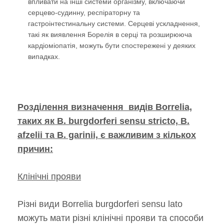
впливати на інші системи організму, включаючи
серцево-судинну, респіраторну та
гастроінтестинальну системи. Серцеві ускладнення,
такі як виявлення Борелія в серці та розширююча
кардіоміопатія, можуть бути спостережені у деяких
випадках.
Розділення визначення видів Borrelia,
таких як B. burgdorferi sensu stricto, B.
afzelii та B. garinii, є важливим з кількох
причин:
Клінічні прояви
Різні види Borrelia burgdorferi sensu lato
можуть мати різні клінічні прояви та способи