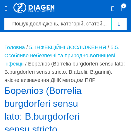
0
0
Головна
/
5. ІНФЕКЦІЙНІ ДОСЛІДЖЕННЯ
/
5.5.
Особливо небезпечні та природно-вогнищеві
інфекції
/ Бореліоз (Borrelia burgdorferi sensu lato:
B.burgdorferi sensu stricto, B.afzelii, B.garinii),
якісне визначення ДНК методом ПЛР
Бореліоз (Borrelia
burgdorferi sensu
lato: B.burgdorferi
sensu stricto,