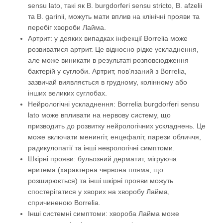
sensu lato, такі як B. burgdorferi sensu stricto, B. afzelii
та B. garinii, можуть мати вплив на клінічні прояви та
перебіг хвороби Лайма.
Артрит: у деяких випадках інфекції Borrelia може
розвиватися артрит. Це відносно рідке ускладнення,
але може виникати в результаті розповсюдження
бактерій у суглоби. Артрит, пов’язаний з Borrelia,
зазвичай виявляється в грудному, колінному або
інших великих суглобах.
Нейрологічні ускладнення: Borrelia burgdorferi sensu
lato може впливати на нервову систему, що
призводить до розвитку нейрологічних ускладнень. Це
може включати менингіт, енцефаліт, парези обличчя,
радикулопатії та інші неврологічні симптоми.
Шкірні прояви: бульозний дерматит, мігруюча
еритема (характерна червона пляма, що
розширюється) та інші шкірні прояви можуть
спостерігатися у хворих на хворобу Лайма,
спричиненою Borrelia.
Інші системні симптоми: хвороба Лайма може