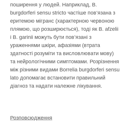
поширення у людей. Наприклад, B.
burgdorferi sensu stricto частіше пов’язана з
еритемою мігранс (характерною червоною
плямою, що розширюється), тоді як B. afzelii
і B. garinii можуть бути пов’язані з
ураженнями шкіри, афазіями (втрата
здатності розуміти та висловлювати мову)
та нейрологічними симптомами. Розрізнення
між різними видами Borrelia burgdorferi sensu
lato допомагає встановити правильний
діагноз та надати належне лікування.
Розповсюдження