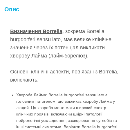
Опис
Визначення Borrelia
, зокрема Borrelia
burgdorferi sensu lato, має велике клінічне
значення через їх потенціал викликати
хворобу Лайма (лайм-бореліоз).
Основні клінічні аспекти, пов’язані з Borrelia,
включають:
Хвороба Лайма: Borrelia burgdorferi sensu lato є
головним патогеном, що викликає хворобу Лайма у
людей. Ця хвороба може мати широкий спектр
клінічних проявів, включаючи шкірні патології,
нейрологічні ускладнення, захворювання суглобів та
інші системні симптоми. Варіанти Borrelia burgdorferi