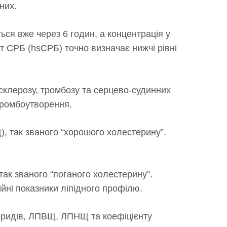
них.
ься вже через 6 годин, а концентрація у
ст СРБ (hsCРБ) точно визначає нижчі рівні
склерозу, тромбозу та серцево-судинних
тромбоутворення.
), так званого “хорошого холестерину”.
так званого “поганого холестерину”.
йні показники ліпідного профілю.
еридів, ЛПВЩ, ЛПНЩ та коефіцієнту