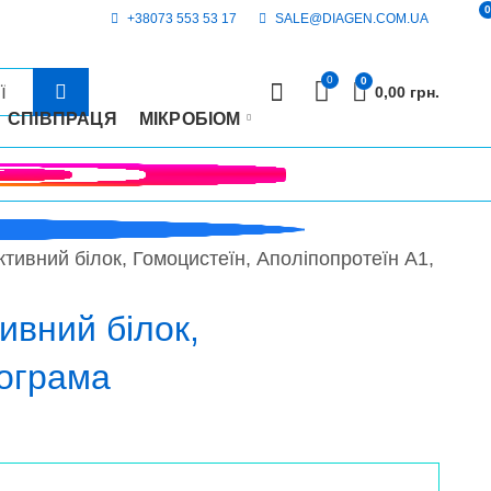
0
+38073 553 53 17
SALE@DIAGEN.COM.UA
0
0
0,00
грн.
СПІВПРАЦЯ
МІКРОБІОМ
ктивний білок, Гомоцистеїн, Аполіпопротеїн А1,
ивний білок,
дограма