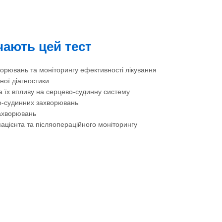
ачають цей тест
ворювань та моніторингу ефективності лікування
ної діагностики
а їх впливу на серцево-судинну систему
во-судинних захворювань
захворювань
пацієнта та післяопераційного моніторингу