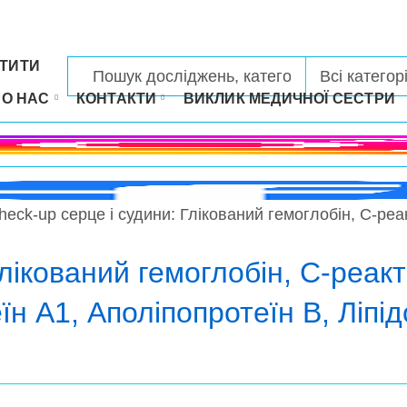
ТИТИ
РО НАС
КОНТАКТИ
ВИКЛИК МЕДИЧНОЇ СЕСТРИ
heck-up серце і судини: Глікований гемоглобін, C-реа
лікований гемоглобін, C-реакт
їн А1, Аполіпопротеїн В, Ліпі