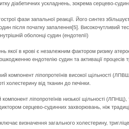
витку діабетичних ускладнень, зокрема серцево-судин
острої фази запальної реакції. Його синтез збільшуєт
 годин після початку запалення[5]. Високочутливий те
нутрішній оболонці судин (ендотелії)
ень якої в крові є незалежним фактором ризику атеро
пошкодженню ендотелію судин та активації процесів 
ий компонент ліпопротеїнів високої щільності (ЛПВЩ
ті холестерину від тканин до печінки.
 компонент ліпопротеїнів низької щільності (ЛПНЩ), 
иктором серцево-судинних захворювань, ніж традиці
включає визначення загального холестерину, тригліц