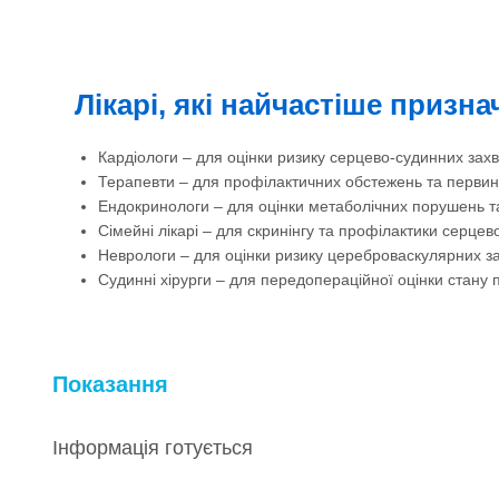
Лікарі, які найчастіше призн
Кардіологи – для оцінки ризику серцево-судинних зах
Терапевти – для профілактичних обстежень та первин
Ендокринологи – для оцінки метаболічних порушень т
Сімейні лікарі – для скринінгу та профілактики серце
Неврологи – для оцінки ризику цереброваскулярних 
Судинні хірурги – для передопераційної оцінки стану 
Показання
Інформація готується