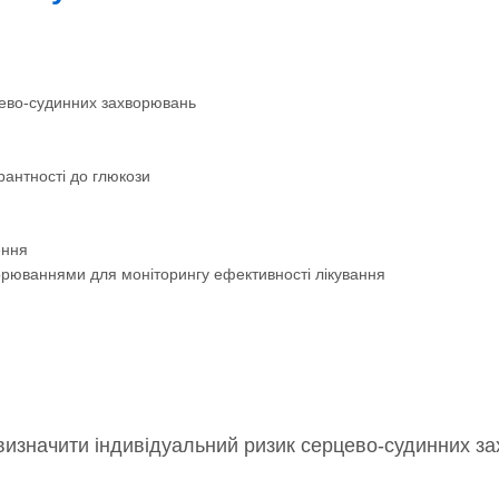
ево-судинних захворювань
антності до глюкози
ення
орюваннями для моніторингу ефективності лікування
 визначити індивідуальний ризик серцево-судинних з