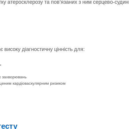
итку атеросклерозу та пов’язаних з ним серцево-суди
 високу діагностичну цінність для:
ь
х захворювань
ищеним кардіоваскулярним ризиком
тесту