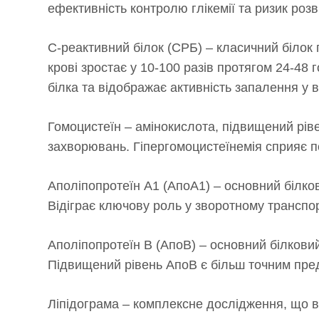
ефективність контролю глікемії та ризик роз
C-реактивний білок (СРБ) – класичний білок г
крові зростає у 10-100 разів протягом 24-48
білка та відображає активність запалення у в
Гомоцистеїн – амінокислота, підвищений рів
захворювань. Гіпергомоцистеїнемія сприяє 
Аполіпопротеїн А1 (АпоА1) – основний білков
Відіграє ключову роль у зворотному транспор
Аполіпопротеїн В (АпоВ) – основний білковий
Підвищений рівень АпоВ є більш точним пред
Ліпідограма – комплексне дослідження, що 