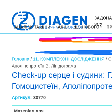
ЗАДОНА
ЗСУ
АНАЛІЗИ ТА ЦІНИ
АКЦІЇ
ЩО НОВОГО
П
Головна
/
11. КОМПЛЕКСНІ ДОСЛІДЖЕННЯ
/ C
Аполіпопротеїн В, Ліпідограма
Check-up серце і судини: Г
Гомоцистеїн, Аполіпопроте
Артикул:
30770
Матеріал для