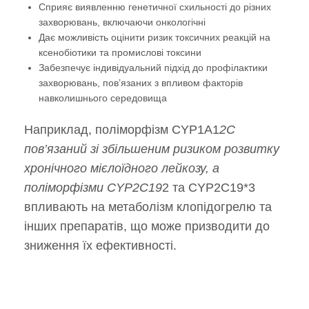
Сприяє виявленню генетичної схильності до різних
захворювань, включаючи онкологічні
Дає можливість оцінити ризик токсичних реакцій на
ксенобіотики та промислові токсини
Забезпечує індивідуальний підхід до профілактики
захворювань, пов’язаних з впливом факторів
навколишнього середовища
Наприклад, поліморфізм CYP1A1
2C
пов’язаний зі збільшеним ризиком розвитку
хронічного мієлоїдного лейкозу, а
поліморфізми CYP2C19
2 та CYP2C19*3
впливають на метаболізм клопідогрелю та
інших препаратів, що може призводити до
зниження їх ефективності.