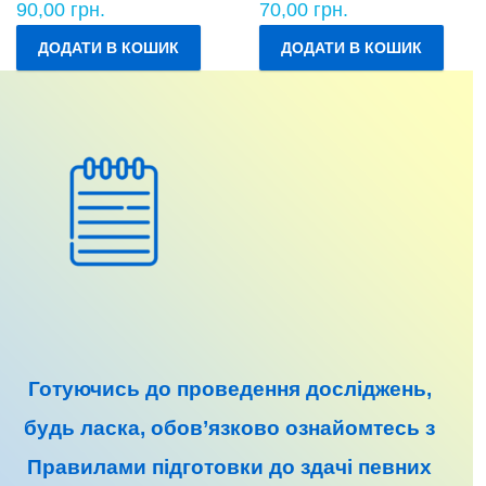
90,00
грн.
70,00
грн.
ДОДАТИ В КОШИК
ДОДАТИ В КОШИК
Готуючись до
проведення досліджень
,
будь ласка, обов’язково ознайомтесь з
Правилами підготовки до
здачі певних