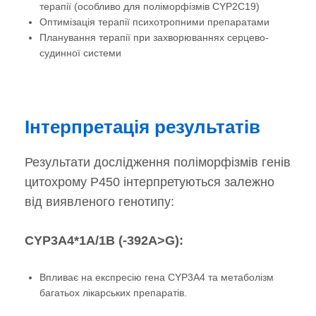
терапії (особливо для поліморфізмів CYP2C19)
Оптимізація терапії психотропними препаратами
Планування терапії при захворюваннях серцево-
судинної системи
Інтерпретація результатів
Результати дослідження поліморфізмів генів
цитохрому P450 інтерпретуються залежно
від виявленого генотипу:
CYP3A4*1A/1B (-392A>G):
Впливає на експресію гена CYP3A4 та метаболізм
багатьох лікарських препаратів.