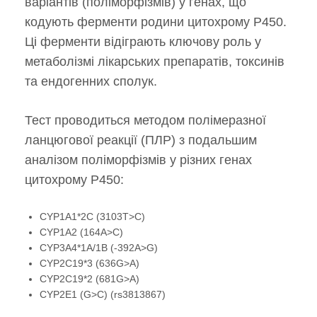
варіантів (поліморфізмів) у генах, що
кодують ферменти родини цитохрому P450.
Ці ферменти відіграють ключову роль у
метаболізмі лікарських препаратів, токсинів
та ендогенних сполук.
Тест проводиться методом полімеразної
ланцюгової реакції (ПЛР) з подальшим
аналізом поліморфізмів у різних генах
цитохрому P450:
CYP1A1*2C (3103T>C)
CYP1A2 (164A>C)
CYP3A4*1A/1B (-392A>G)
CYP2C19*3 (636G>A)
CYP2C19*2 (681G>A)
CYP2E1 (G>C) (rs3813867)