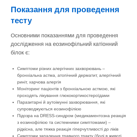
Показання для проведення
тесту
Основними показаннями для проведення
дослідження на еозинофільний катіонний
білок є:
Симптоми різних алергічних захворювань –
бронхіальна астма, атопічний дерматит, алергічний
риніт, харчова алергія
Моніторинг пацієнтів з бронхіальною астмою, які
проходять лікування глюкокортикостероїдами
Паразитарні й аутоімунні захворювання, які
супроводжуються еозинофілією
Підозра на DRESS-синдром (медикаментозна реакція
з еозинофілією та системними симптомами) –
рідкісна, але тяжка реакція гіперчутливості до ліків
Симптоми запалення травного тракту (болі в животі,