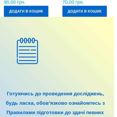
90,00
грн.
70,00
грн.
ДОДАТИ В КОШИК
ДОДАТИ В КОШИК
Готуючись до
проведення досліджень
,
будь ласка, обов’язково ознайомтесь з
Правилами підготовки до
здачі певних