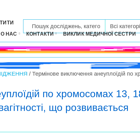
ТИТИ
РО НАС
КОНТАКТИ
ВИКЛИК МЕДИЧНОЇ СЕСТРИ
ЛІДЖЕННЯ
/ Термінове виключення анеуплоїдій по хр
плоїдій по хромосомах 13, 18
вагітності, що розвивається