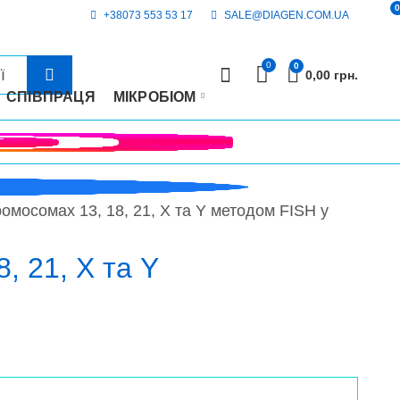
0
+38073 553 53 17
SALE@DIAGEN.COM.UA
0
0
0,00
грн.
СПІВПРАЦЯ
МІКРОБІОМ
омосомах 13, 18, 21, X та Y методом FISH у
, 21, X та Y