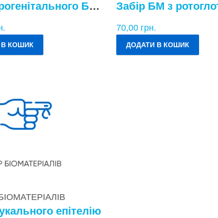
Забір урогенітального БМ у жінок
Забір БМ з ротогло
н.
70,00
грн.
 В КОШИК
ДОДАТИ В КОШИК
 БІОМАТЕРІАЛІВ
укального епітелію