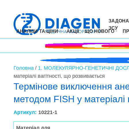
ЗАДОНА
ЗСУ
АНАЛІЗИ ТА ЦІНИ
АКЦІЇ
ЩО НОВОГО
П
Головна
/
1. МОЛЕКУЛЯРНО-ГЕНЕТИЧНІ ДОС
матеріалі вагітності, що розвивається
Термінове виключення анеу
методом FISH у матеріалі 
Артикул:
10221-1
Матеріал для