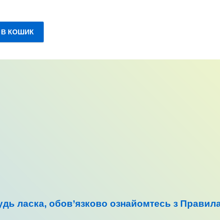
.
 В КОШИК
будь ласка, обов’язково ознайомтесь з Правил