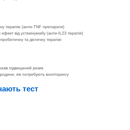
чну терапію (анти-TNF препарати)
ефект від устекінумабу (анти-IL23 терапія)
пробіотичну та дієтичну терапію
разів підвищений ризик
 родини, які потребують моніторингу
ачають тест