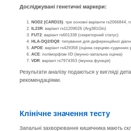
Досліджувані генетичні маркери:
NOD2 (CARD15)
: три основні варіанти rs2066844, 
IL23R
: варіант rs11209026 (Arg381Gln)
FUT2
: варіант rs601338 (секреторний статус)
HLA-DQ2/DQ8
: типування для диференційної діагн
APOE
: варіант rs429358 (оцінка серцево-судинних 
ACE
: поліморфізм I/D (імунно-запальна оцінка)
VDR
: варіант rs7974353 (імунна функція)
Результати аналізу подаються у вигляді дета
рекомендаціями.
Клінічне значення тесту
Запальні захворювання кишечника мають скл