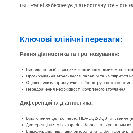
IBD Panel забезпечує діагностичну точність
Ключові клінічні переваги:
Рання діагностика та прогнозування:
Виявлення осіб з високим генетичним ризиком до клін
Прогнозування агресивності перебігу та ймовірності у
Оцінка ризику стриктуруючого/пенетруючого фенотипі
Передбачення необхідності хірургічного втручання
Диференційна діагностика:
Виключення целіакії через HLA-DQ2/DQ8 типування (н
Диференціація між хворобою Крона та виразковим ко
Відмежування від інших ентеропатій та функціональни