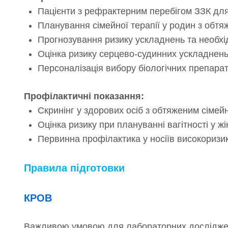
Пацієнти з рефрактерним перебігом ЗЗК для 
Планування сімейної терапії у родин з обт
Прогнозування ризику ускладнень та необхід
Оцінка ризику серцево-судинних ускладнень 
Персоналізація вибору біологічних препарат
Профілактичні показання:
Скринінг у здорових осіб з обтяженим сіме
Оцінка ризику при плануванні вагітності у жі
Первинна профілактика у носіїв високоризи
Правила підготовки
КРОВ
Важливою умовою для лабораторних досліджень