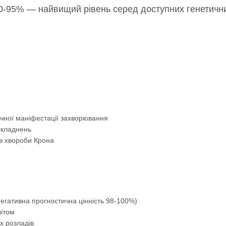
 90-95% — найвищий рівень серед доступних генетичн
ічної маніфестації захворювання
складнень
в хвороби Крона
егативна прогностична цінність 98-100%)
літом
х розладів