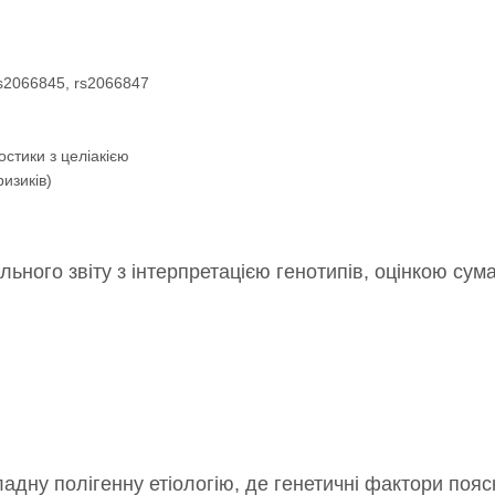
rs2066845, rs2066847
остики з целіакією
ризиків)
льного звіту з інтерпретацією генотипів, оцінкою су
адну полігенну етіологію, де генетичні фактори поя