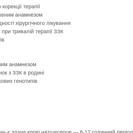
корекції терапії
яженим анамнезом
ності хірургічного лікування
при тривалій терапії ЗЗК
ів
йним анамнезом
нок з ЗЗК в родині
кових генотипів
 є здача крові натщесерце — 6-12 годинний період