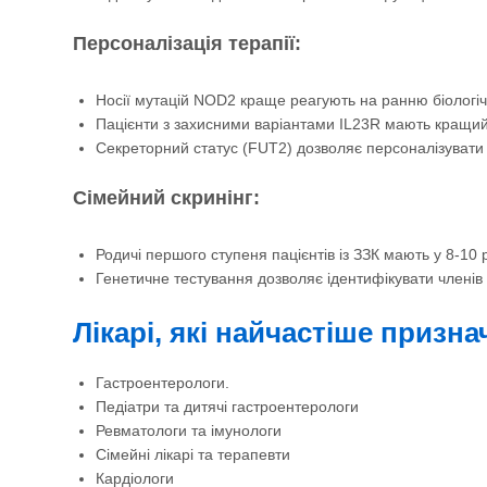
Персоналізація терапії:
Носії мутацій NOD2 краще реагують на ранню біологі
Пацієнти з захисними варіантами IL23R мають кращий 
Секреторний статус (FUT2) дозволяє персоналізувати 
Сімейний скринінг:
Родичі першого ступеня пацієнтів із ЗЗК мають у 8-10 
Генетичне тестування дозволяє ідентифікувати членів
Лікарі, які найчастіше призн
Гастроентерологи.
Педіатри та дитячі гастроентерологи
Ревматологи та імунологи
Сімейні лікарі та терапевти
Кардіологи