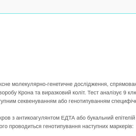
ксне молекулярно-генетичне дослідження, спрямован
оробу Крона та виразковий коліт. Тест аналізує 9 к
ступним секвенуванням або генотипуванням специфіч
ров з антикоагулянтом ЕДТА або букальний епітелій (
ого проводиться генотипування наступних маркерів: