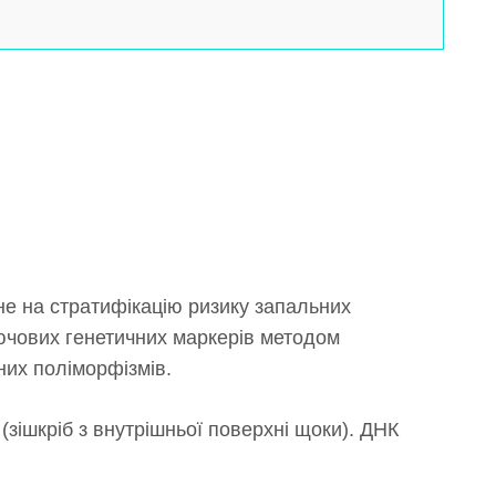
е на стратифікацію ризику запальних
лючових генетичних маркерів методом
них поліморфізмів.
зішкріб з внутрішньої поверхні щоки). ДНК