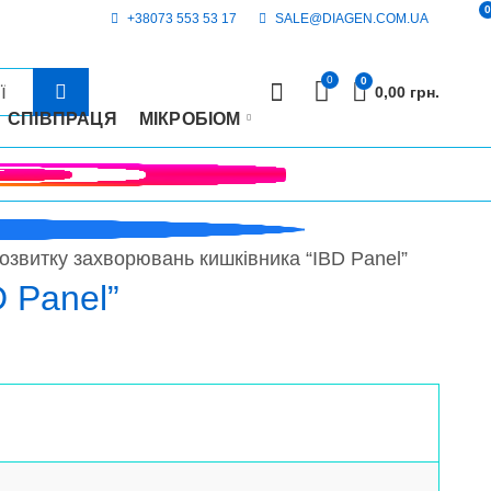
0
+38073 553 53 17
SALE@DIAGEN.COM.UA
0
0
0,00
грн.
СПІВПРАЦЯ
МІКРОБІОМ
розвитку захворювань кишківника “IBD Panel”
 Panel”