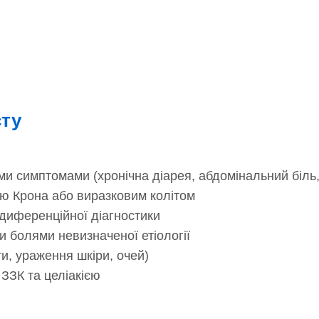
сту
ми симптомами (хронічна діарея, абдомінальний біль,
ою Крона або виразковим колітом
диференційної діагностики
и болями невизначеної етіології
и, ураження шкіри, очей)
 ЗЗК та целіакією