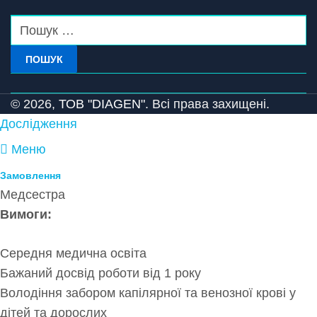
ПОШУК
© 2026,
ТОВ "DIAGEN".
Всі права захищені.
Дослідження
Меню
Замовлення
Медсестра
Вимоги:
Середня медична освіта
Бажаний досвід роботи від 1 року
Володіння забором капілярної та венозної крові у
дітей та дорослих