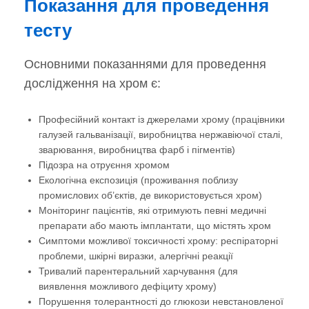
Показання для проведення
тесту
Основними показаннями для проведення
дослідження на хром є:
Професійний контакт із джерелами хрому (працівники
галузей гальванізації, виробництва нержавіючої сталі,
зварювання, виробництва фарб і пігментів)
Підозра на отруєння хромом
Екологічна експозиція (проживання поблизу
промислових об’єктів, де використовується хром)
Моніторинг пацієнтів, які отримують певні медичні
препарати або мають імплантати, що містять хром
Симптоми можливої токсичності хрому: респіраторні
проблеми, шкірні виразки, алергічні реакції
Тривалий парентеральний харчування (для
виявлення можливого дефіциту хрому)
Порушення толерантності до глюкози невстановленої