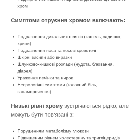
хром
Симптоми отруєння хромом включають:
Подразнення дихальних шляхів (кашель, задишка,
хрипи)
Подразнення носа та носові кровотечі
Шкірні висипи або виразки
Шлунково-кишкові розлади (нудота, блювання,
діарея)
Ураження печінки та нирок
Неврологічні симптоми (головний біль,
запаморочення)
Низькі рівні хрому
зустрічаються рідко, але
можуть бути пов’язані з:
Порушенням метаболізму глюкози
Підвищеним рівнем холестерину та тригліцеридів