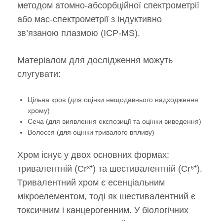
методом атомно-абсорбційної спектрометрії
або мас-спектрометрії з індуктивно
зв’язаною плазмою (ICP-MS).
Матеріалом для дослідження можуть
слугувати:
Цільна кров (для оцінки нещодавнього надходження
хрому)
Сеча (для виявлення експозиції та оцінки виведення)
Волосся (для оцінки тривалого впливу)
Хром існує у двох основних формах:
тривалентній (Cr³⁺) та шестивалентній (Cr⁶⁺).
Тривалентний хром є есенціальним
мікроелементом, тоді як шестивалентний є
токсичним і канцерогенним. У біологічних