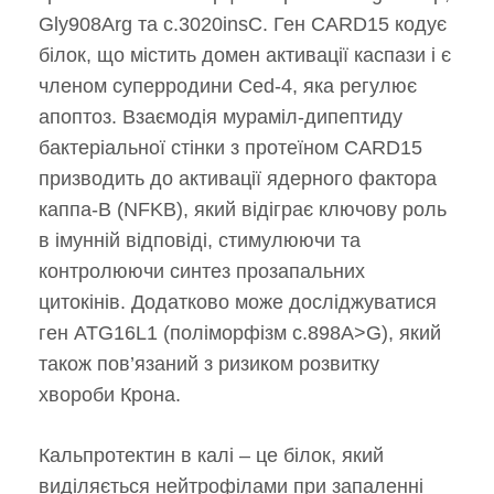
Gly908Arg та c.3020insC. Ген CARD15 кодує
білок, що містить домен активації каспази і є
членом суперродини Ced-4, яка регулює
апоптоз. Взаємодія мураміл-дипептиду
бактеріальної стінки з протеїном CARD15
призводить до активації ядерного фактора
каппа-B (NFKB), який відіграє ключову роль
в імунній відповіді, стимулюючи та
контролюючи синтез прозапальних
цитокінів. Додатково може досліджуватися
ген ATG16L1 (поліморфізм c.898A>G), який
також пов’язаний з ризиком розвитку
хвороби Крона.
Кальпротектин в калі – це білок, який
виділяється нейтрофілами при запаленні