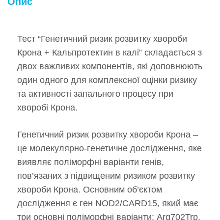
Опис
Тест “Генетичний ризик розвитку хвороби
Крона + Кальпротектин в калі” складається з
двох важливих компонентів, які доповнюють
один одного для комплексної оцінки ризику
та активності запального процесу при
хворобі Крона.
Генетичний ризик розвитку хвороби Крона –
це молекулярно-генетичне дослідження, яке
виявляє поліморфні варіанти генів,
пов’язаних з підвищеним ризиком розвитку
хвороби Крона. Основним об’єктом
дослідження є ген NOD2/CARD15, який має
три основні поліморфні варіанти: Arg702Trp,