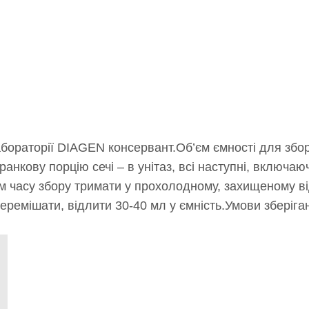
абораторії DIAGEN консервант.Об’єм ємності для збор
ранкову порцію сечі – в унітаз, всі наступні, включа
 часу збору тримати у прохолодному, захищеному від 
перемішати, відлити 30-40 мл у ємність.Умови зберіг