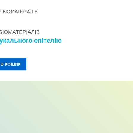
 БІОМАТЕРІАЛІВ
укального епітелію
.
 В КОШИК