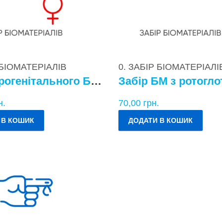
 БІОМАТЕРІАЛІВ
0. ЗАБІР БІОМАТЕРІАЛІ
Забір урогенітального БМ у жінок
Забір БМ з ротогло
н.
70,00
грн.
 В КОШИК
ДОДАТИ В КОШИК