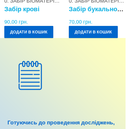
0. ЗАБІР БІОМАТЕРІАЛІВ
0. ЗАБІР БІОМАТЕРІАЛІВ
Забір крові
Забір букального епітелію
90,00
грн.
70,00
грн.
ДОДАТИ В КОШИК
ДОДАТИ В КОШИК
Готуючись до
проведення досліджень
,