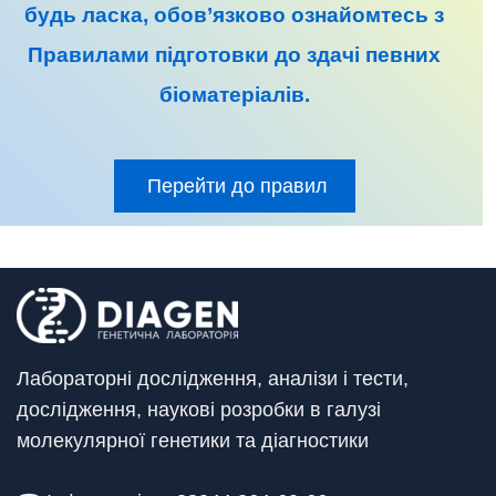
будь ласка, обов’язково ознайомтесь з
Правилами підготовки до
здачі певних
біоматеріалів
.
Перейти до правил
Лабораторні дослідження, аналізи і тести,
дослідження, наукові розробки в галузі
молекулярної генетики та діагностики