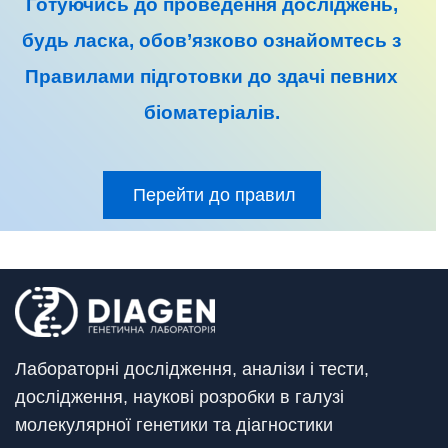
Готуючись до
проведення досліджень
,
будь ласка, обов’язково ознайомтесь з
Правилами підготовки до
здачі певних
біоматеріалів
.
Перейти до правил
Лабораторні дослідження, аналізи і тести,
дослідження, наукові розробки в галузі
молекулярної генетики та діагностики