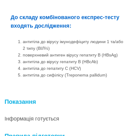
До складу комбінованого експрес-тесту
входять дослідження:
антитіла до вірусу імунодефіциту людини 1 та/або
2 типу (ВІЛ½)
поверхневий антиген вірусу гепатиту B (HBsAg)
антитіла до вірусу гепатиту B (HBcAb)
антитіла до гепатиту С (HCV)
антитіла до сифілісу (Treponema pallidum)
Показання
Інформація готується
Правила підготовки