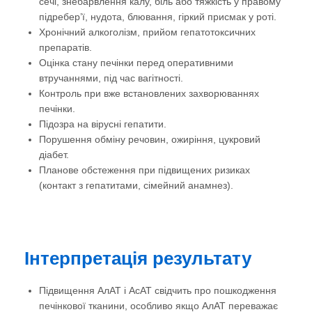
сечі, знебарвлення калу, біль або тяжкість у правому
підребер’ї, нудота, блювання, гіркий присмак у роті.
Хронічний алкоголізм, прийом гепатотоксичних
препаратів.
Оцінка стану печінки перед оперативними
втручаннями, під час вагітності.
Контроль при вже встановлених захворюваннях
печінки.
Підозра на вірусні гепатити.
Порушення обміну речовин, ожиріння, цукровий
діабет.
Планове обстеження при підвищених ризиках
(контакт з гепатитами, сімейний анамнез).
Інтерпретація результату
Підвищення АлАТ і АсАТ свідчить про пошкодження
печінкової тканини, особливо якщо АлАТ переважає