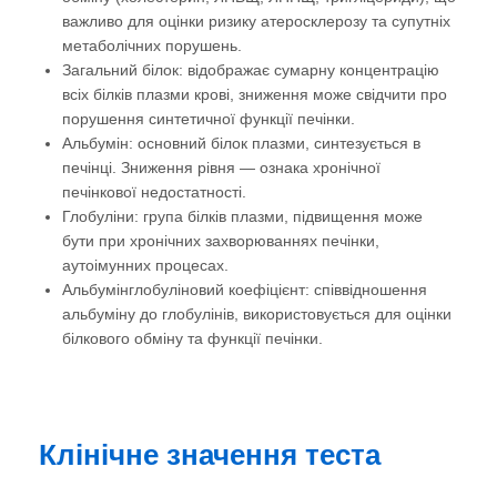
важливо для оцінки ризику атеросклерозу та супутніх
метаболічних порушень.
Загальний білок: відображає сумарну концентрацію
всіх білків плазми крові, зниження може свідчити про
порушення синтетичної функції печінки.
Альбумін: основний білок плазми, синтезується в
печінці. Зниження рівня — ознака хронічної
печінкової недостатності.
Глобуліни: група білків плазми, підвищення може
бути при хронічних захворюваннях печінки,
аутоімунних процесах.
Альбумінглобуліновий коефіцієнт: співвідношення
альбуміну до глобулінів, використовується для оцінки
білкового обміну та функції печінки.
Клінічне значення теста