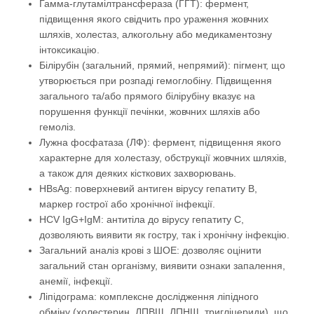
Гамма-глутамілтрансфераза (ГГТ): фермент,
підвищення якого свідчить про ураження жовчних
шляхів, холестаз, алкогольну або медикаментозну
інтоксикацію.
Білірубін (загальний, прямий, непрямий): пігмент, що
утворюється при розпаді гемоглобіну. Підвищення
загального та/або прямого білірубіну вказує на
порушення функції печінки, жовчних шляхів або
гемоліз.
Лужна фосфатаза (ЛФ): фермент, підвищення якого
характерне для холестазу, обструкції жовчних шляхів,
а також для деяких кісткових захворювань.
HBsAg: поверхневий антиген вірусу гепатиту B,
маркер гострої або хронічної інфекції.
HCV IgG+IgM: антитіла до вірусу гепатиту С,
дозволяють виявити як гостру, так і хронічну інфекцію.
Загальний аналіз крові з ШОЕ: дозволяє оцінити
загальний стан організму, виявити ознаки запалення,
анемії, інфекції.
Ліпідограма: комплексне дослідження ліпідного
обміну (холестерин, ЛПВЩ, ЛПНЩ, тригліцериди), що