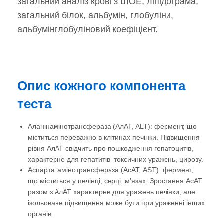
загальний аналіз крові з ШОЕ, ліпідограма,
загальний білок, альбумін, глобуліни,
альбумінглобуліновий коефіцієнт.
Опис кожного компонента
теста
Аланінамінотрансфераза (АлАТ, ALT): фермент, що
міститься переважно в клітинах печінки. Підвищення
рівня АлАТ свідчить про пошкодження гепатоцитів,
характерне для гепатитів, токсичних уражень, цирозу.
Аспартатамінотрансфераза (АсАТ, AST): фермент,
що міститься у печінці, серці, м’язах. Зростання АсАТ
разом з АлАТ характерне для уражень печінки, але
ізольоване підвищення може бути при ураженні інших
органів.