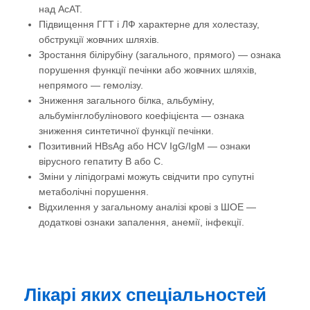
над АсАТ.
Підвищення ГГТ і ЛФ характерне для холестазу,
обструкції жовчних шляхів.
Зростання білірубіну (загального, прямого) — ознака
порушення функції печінки або жовчних шляхів,
непрямого — гемолізу.
Зниження загального білка, альбуміну,
альбумінглобулінового коефіцієнта — ознака
зниження синтетичної функції печінки.
Позитивний HBsAg або HCV IgG/IgM — ознаки
вірусного гепатиту B або C.
Зміни у ліпідограмі можуть свідчити про супутні
метаболічні порушення.
Відхилення у загальному аналізі крові з ШОЕ —
додаткові ознаки запалення, анемії, інфекції.
Лікарі яких спеціальностей