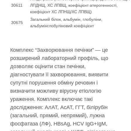
30611
ЛПДНЩ, ХС ЛПВЩ, коефіцієнт атерогенності,
коефіцієнт ХС ЛПНЩ/ХС ЛПВЩ)
Загальний білок, альбумін, глобуліни,
30675
альбумінглобуліновий коефіцієнт
Комплекс “Захворювання печінки” — це
розширений лабораторний профіль, що
дозволяє оцінити стан печінки,
діагностувати її захворювання, виявити
супутні порушення обміну речовин і
визначити можливу вірусну етіологію
ураження. Комплекс включає такі
дослідження: АлАТ, АсАТ, ГГТ, білірубін
(загальний, прямий, непрямий), лужна
фосфатаза (ЛФ), HBsAg, HCV IgG+IgM,