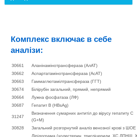
Комплекс включає в себе
аналізи:
30661
Аланінамінотрансфераза (AлАТ)
30662
Аспартатамінотрансфераза (АсАТ)
30663
Гаммаглютамілтрансфераза (ГГТ)
30674
Білірубін загальний, прямий, непрямий
30664
Лужна фосфатаза (ЛФ)
30687
Гепатит В (HBsAg)
Визначення сумарних антитіл до вірусу гепатиту С
31247
(G+M)
30828
Загальний розгорнутий аналіз венозної крові з ШОЕ
Ліпідограма (холестерин, тригліцериди, ХС ЛПНЩ, 