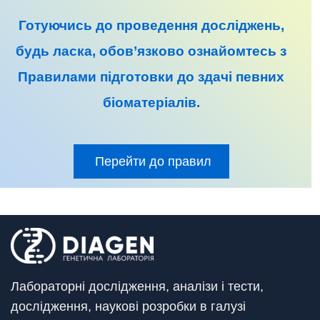
Готуючись до
проведення досліджень
,
будь ласка, обов’язково ознайомтесь з
Правилами підготовки до
здачі певних
біоматеріалів
.
Перейти до правил
Лабораторні дослідження, аналізи і тести,
дослідження, наукові розробки в галузі