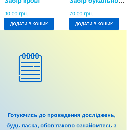
Забір крові
Забір букального епітелію
90,00
грн.
70,00
грн.
ДОДАТИ В КОШИК
ДОДАТИ В КОШИК
Готуючись до
проведення досліджень
,
будь ласка, обов’язково ознайомтесь з