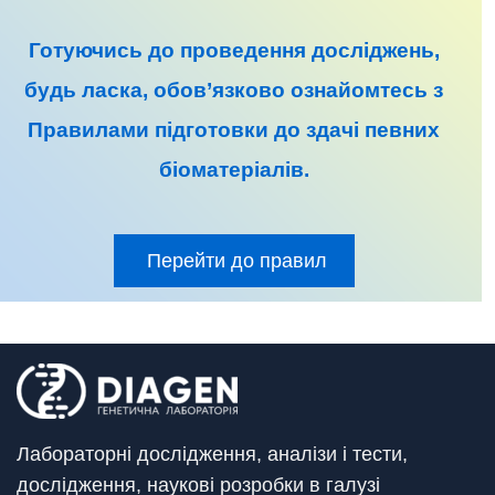
Готуючись до
проведення досліджень
,
будь ласка, обов’язково ознайомтесь з
Правилами підготовки до
здачі певних
біоматеріалів
.
Перейти до правил
Лабораторні дослідження, аналізи і тести,
дослідження, наукові розробки в галузі