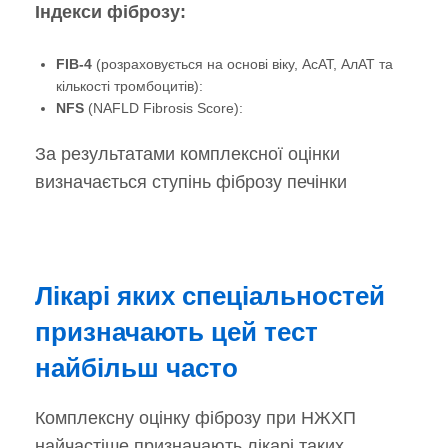
Індекси фіброзу:
FIB-4
(розраховується на основі віку, АсАТ, АлАТ та
кількості тромбоцитів):
NFS
(NAFLD Fibrosis Score):
За результатами комплексної оцінки
визначається ступінь фіброзу печінки
Лікарі яких спеціальностей
призначають цей тест
найбільш часто
Комплексну оцінку фіброзу при НЖХП
найчастіше призначають лікарі таких