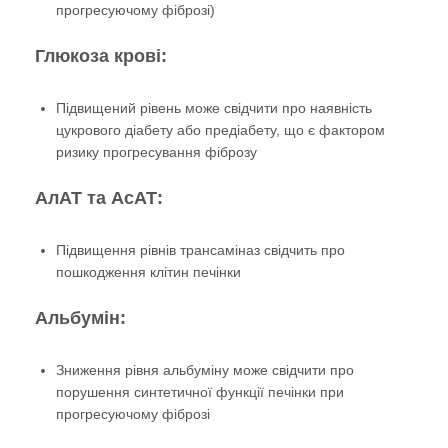
прогресуючому фіброзі)
Глюкоза крові:
Підвищений рівень може свідчити про наявність
цукрового діабету або предіабету, що є фактором
ризику прогресування фіброзу
АлАТ та АсАТ:
Підвищення рівнів трансаміназ свідчить про
пошкодження клітин печінки
Альбумін:
Зниження рівня альбуміну може свідчити про
порушення синтетичної функції печінки при
прогресуючому фіброзі