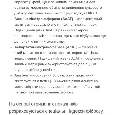
сироватці крові, що є важливим показником для
оцінки вуглеводного обміну та виявлення цукрового
діабету 2-го типу, який часто супроводжує НЖХП.
Аланінамінотрансфераза (АлАТ)
– фермент, який
міститься переважно в клітинах печінки та нирок.
Підвищення рівня АлАТ є раннім маркером
пошкодження клітин печінки, що може відбуватися ще
до появи клінічних симптомів.
Аспартатамінотрансфераза (АсАТ)
– фермент,
який міститься в клітинах печінки, серця, м’язів та
інших тканин. Підвищений рівень АсАТ у поєднанні з
іншими маркерами використовується для оцінки
ступеня фіброзу печінки.
Альбумін
– основний білок плазми крові, який
синтезується в печінці. Зниження рівня альбуміну
може свідчити про порушення синтетичної функції
печінки при прогресуванні фіброзу.
На основі отриманих показників
розраховуються спеціальні індекси фіброзу,