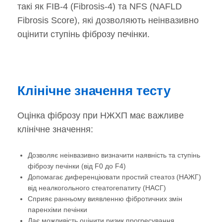
такі як FIB-4 (Fibrosis-4) та NFS (NAFLD
Fibrosis Score), які дозволяють неінвазивно
оцінити ступінь фіброзу печінки.
Клінічне значення тесту
Оцінка фіброзу при НЖХП має важливе
клінічне значення:
Дозволяє неінвазивно визначити наявність та ступінь
фіброзу печінки (від F0 до F4)
Допомагає диференціювати простий стеатоз (НАЖГ)
від неалкогольного стеатогепатиту (НАСГ)
Сприяє ранньому виявленню фібротичних змін
паренхіми печінки
Дає можливість оцінити ризик прогресування