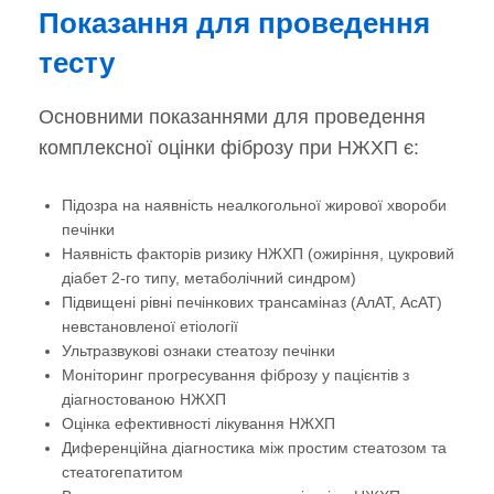
Показання для проведення
тесту
Основними показаннями для проведення
комплексної оцінки фіброзу при НЖХП є:
Підозра на наявність неалкогольної жирової хвороби
печінки
Наявність факторів ризику НЖХП (ожиріння, цукровий
діабет 2-го типу, метаболічний синдром)
Підвищені рівні печінкових трансаміназ (АлАТ, АсАТ)
невстановленої етіології
Ультразвукові ознаки стеатозу печінки
Моніторинг прогресування фіброзу у пацієнтів з
діагностованою НЖХП
Оцінка ефективності лікування НЖХП
Диференційна діагностика між простим стеатозом та
стеатогепатитом