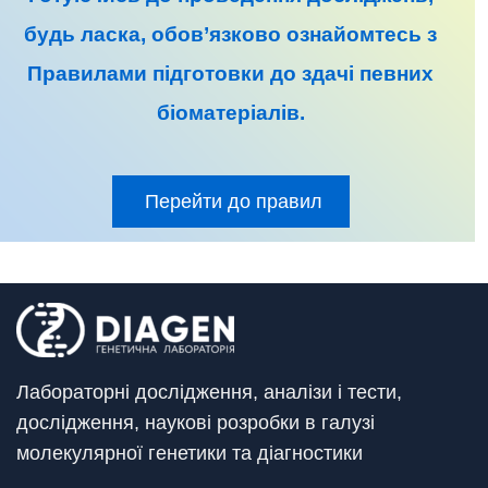
будь ласка, обов’язково ознайомтесь з
Правилами підготовки до
здачі певних
біоматеріалів
.
Перейти до правил
Лабораторні дослідження, аналізи і тести,
дослідження, наукові розробки в галузі
молекулярної генетики та діагностики