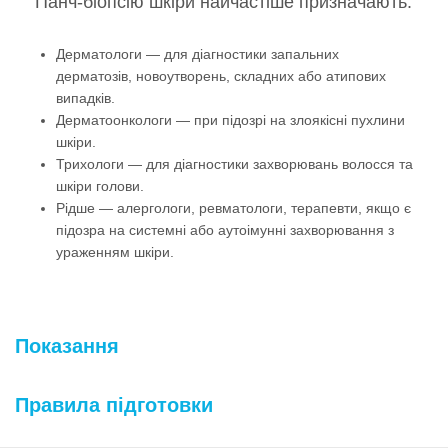
Панч-біопсію шкіри найчастіше призначають:
Дерматологи — для діагностики запальних
дерматозів, новоутворень, складних або атипових
випадків.
Дерматоонкологи — при підозрі на злоякісні пухлини
шкіри.
Трихологи — для діагностики захворювань волосся та
шкіри голови.
Рідше — алергологи, ревматологи, терапевти, якщо є
підозра на системні або аутоімунні захворювання з
ураженням шкіри.
Показання
Правила підготовки