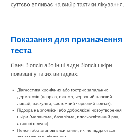
суттєво впливає на вибір тактики лікування.
Показання для призначення
теста
Панч-біопсія або інші види біопсії шкіри
показані у таких випадках:
Діагностика хронічних або гострих запальних
дерматозів (псоріаз, екзема, червоний плоский
лишай, васкуліти, системний червоний вовчак).
Підозра на злоякісні або доброякісні новоутворення
шкіри (меланома, базаліома, плоскоклітинний рак,
атипові невуси).
Неясні або атипові висипання, які не піддаються