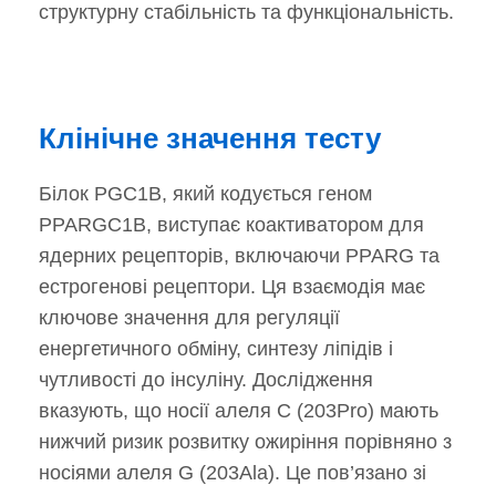
структурну стабільність та функціональність.
Клінічне значення тесту
Білок PGC1B, який кодується геном
PPARGC1B, виступає коактиватором для
ядерних рецепторів, включаючи PPARG та
естрогенові рецептори. Ця взаємодія має
ключове значення для регуляції
енергетичного обміну, синтезу ліпідів і
чутливості до інсуліну. Дослідження
вказують, що носії алеля C (203Pro) мають
нижчий ризик розвитку ожиріння порівняно з
носіями алеля G (203Ala). Це пов’язано зі