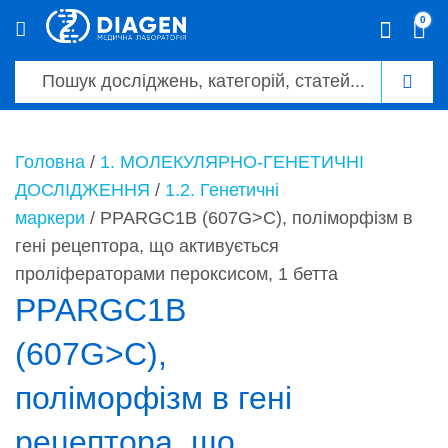
0
0
Головна
/
1. МОЛЕКУЛЯРНО-ГЕНЕТИЧНІ
ДОСЛІДЖЕННЯ
/
1.2. Генетичні
маркери
/ PPARGC1B (607G>C), поліморфізм в
гені рецептора, що активується
проліфераторами пероксисом, 1 бетта
PPARGC1B
(607G>C),
поліморфізм в гені
рецептора, що