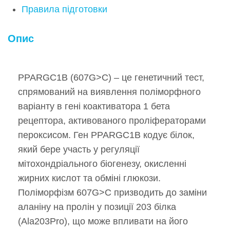
Правила підготовки
Опис
PPARGC1B (607G>C) – це генетичний тест,
спрямований на виявлення поліморфного
варіанту в гені коактиватора 1 бета
рецептора, активованого проліфераторами
пероксисом. Ген PPARGC1B кодує білок,
який бере участь у регуляції
мітохондріального біогенезу, окисленні
жирних кислот та обміні глюкози.
Поліморфізм 607G>C призводить до заміни
аланіну на пролін у позиції 203 білка
(Ala203Pro), що може впливати на його