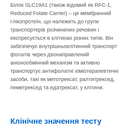
Білок SLC19A1 (також відомий як RFC-1,
Reduced Folate Carrier) – це мембранний
глікопротеїн, що належить до групи
транспортерів розчинених речовин і
експресується в клітинах різних типів. Він
забезпечує внутрішньоклітинний транспорт
фолатів через двонаправлений
аніонообмінний механізм та активно
транспортує антифолатні хіміотерапевтичні
засоби, такі як метотрексат, ралтитрексед,
пеметрексед та едатрексат, у клітини.
Клінічне значення тесту