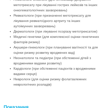
метотрексату при лікуванні гострих лейкозів та інших
онкогематологічних захворювань)
Ревматологи (при призначенні метотрексату для
лікування ревматоїдного артриту та інших
аутоімунних захворювань)
Дерматологи (при лікуванні псоріазу метотрексатом)
Медичні генетики (для комплексної оцінки генетичних
факторів ризику)
Акушери-гінекологи (при плануванні вагітності та для
оцінки ризику розвитку вроджених вад)
Неонатологи та педіатри (при обстеженні дітей з
вродженими вадами розвитку)
Кардіологи (при обстеженні пацієнтів з вродженими
вадами серця)
Неврологи (для оцінки ризику фолатзалежних
неврологічних розладів)
Показання