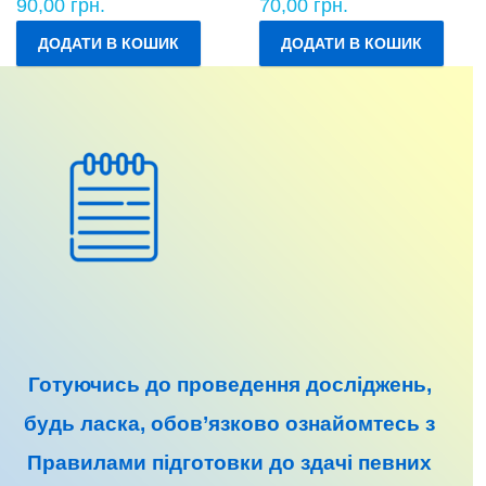
90,00
грн.
70,00
грн.
ДОДАТИ В КОШИК
ДОДАТИ В КОШИК
Готуючись до
проведення досліджень
,
будь ласка, обов’язково ознайомтесь з
Правилами підготовки до
здачі певних