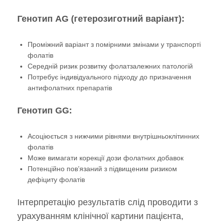
Генотип AG (гетерозиготний варіант):
Проміжний варіант з помірними змінами у транспорті
фолатів
Середній ризик розвитку фолатзалежних патологій
Потребує індивідуального підходу до призначення
антифолатних препаратів
Генотип GG:
Асоціюється з нижчими рівнями внутрішньоклітинних
фолатів
Може вимагати корекції дози фолатних добавок
Потенційно пов’язаний з підвищеним ризиком
дефіциту фолатів
Інтерпретацію результатів слід проводити з
урахуванням клінічної картини пацієнта,