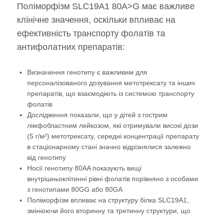
Поліморфізм SLC19A1 80A>G має важливе
клінічне значення, оскільки впливає на
ефективність транспорту фолатів та
антифолатних препаратів:
Визначення генотипу є важливим для
персоналізованого дозування метотрексату та інших
препаратів, що взаємодіють із системою транспорту
фолатів
Дослідження показали, що у дітей з гострим
лімфобластним лейкозом, які отримували високі дози
(5 г/м²) метотрексату, середні концентрації препарату
в стаціонарному стані значно відрізнялися залежно
від генотипу
Носії генотипу 80AA показують вищі
внутрішньоклітинні рівні фолатів порівняно з особами
з генотипами 80GG або 80GA
Поліморфізм впливає на структуру білка SLC19A1,
змінюючи його вторинну та третинну структури, що