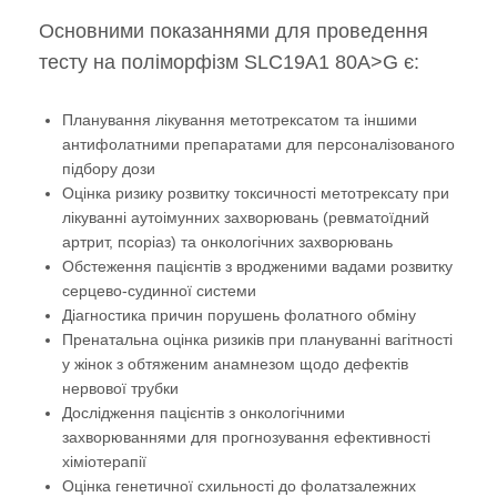
Основними показаннями для проведення
тесту на поліморфізм SLC19A1 80A>G є:
Планування лікування метотрексатом та іншими
антифолатними препаратами для персоналізованого
підбору дози
Оцінка ризику розвитку токсичності метотрексату при
лікуванні аутоімунних захворювань (ревматоїдний
артрит, псоріаз) та онкологічних захворювань
Обстеження пацієнтів з вродженими вадами розвитку
серцево-судинної системи
Діагностика причин порушень фолатного обміну
Пренатальна оцінка ризиків при плануванні вагітності
у жінок з обтяженим анамнезом щодо дефектів
нервової трубки
Дослідження пацієнтів з онкологічними
захворюваннями для прогнозування ефективності
хіміотерапії
Оцінка генетичної схильності до фолатзалежних