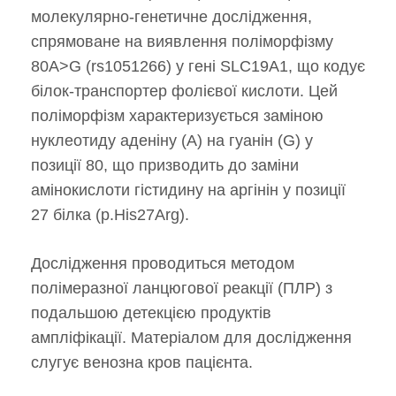
молекулярно-генетичне дослідження,
спрямоване на виявлення поліморфізму
80A>G (rs1051266) у гені SLC19A1, що кодує
білок-транспортер фолієвої кислоти. Цей
поліморфізм характеризується заміною
нуклеотиду аденіну (A) на гуанін (G) у
позиції 80, що призводить до заміни
амінокислоти гістидину на аргінін у позиції
27 білка (p.His27Arg).
Дослідження проводиться методом
полімеразної ланцюгової реакції (ПЛР) з
подальшою детекцією продуктів
ампліфікації. Матеріалом для дослідження
слугує венозна кров пацієнта.