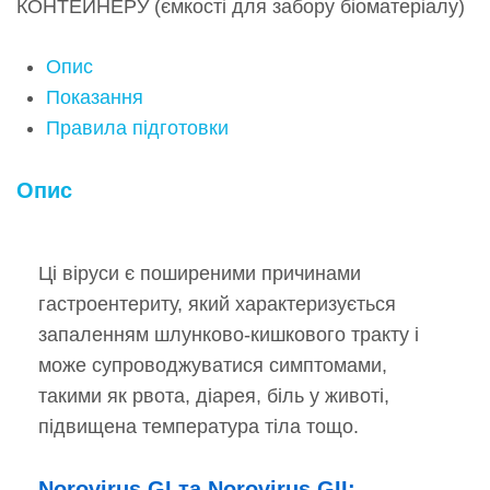
КОНТЕЙНЕРУ (ємкості для забору біоматеріалу)
Опис
Показання
Правила підготовки
Опис
Ці віруси є поширеними причинами
гастроентериту, який характеризується
запаленням шлунково-кишкового тракту і
може супроводжуватися симптомами,
такими як рвота, діарея, біль у животі,
підвищена температура тіла тощо.
Norovirus GI та Norovirus GII: