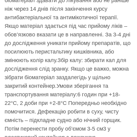
біоматеріал здавати до лікування або не раніше
ніж через 14 днів після закінчення курсу
антибактеріальної та антимікотичної терапії.
Якщо матеріал здається під час прийому ліків –
обов’язково вказати це в направленні. За 3-4 дні
до дослідження уникати прийому препаратів, що
посилюють перистальтику кишківника, або
змінюють колір калу.Збір калу: збирати кал для
дослідження слід зранку. Якщо це важко, можна
зібрати біоматеріал заздалегідь у щільно
закритий контейнер.Умови зберігання та
транспортування матеріалу:6 годин при +18-
22°С, 2 доби при +2-8°С Попередньо необхідно
помочитися. Дефекацію робити в суху, чисту
ємність – підкладне судно або нічний горщик.
Потім перенести пробу об’ємом 3-5 см3 у