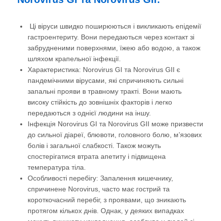
Ці віруси швидко поширюються і викликають епідемії
гастроентериту. Вони передаються через контакт зі
забрудненими поверхнями, їжею або водою, а також
шляхом крапельної інфекції.
Характеристика: Norovirus GI та Norovirus GII є
пандемічними вірусами, які спричиняють сильні
запальні прояви в травному тракті. Вони мають
високу стійкість до зовнішніх факторів і легко
передаються з однієї людини на іншу.
Інфекція Norovirus GI та Norovirus GII може призвести
до сильної діареї, блювоти, головного болю, м’язових
болів і загальної слабкості. Також можуть
спостерігатися втрата апетиту і підвищена
температура тіла.
Особливості перебігу: Запалення кишечнику,
спричинене Norovirus, часто має гострий та
короткочасний перебіг, з проявами, що зникають
протягом кількох днів. Однак, у деяких випадках