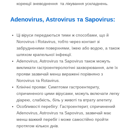
корекції зневоднення та лікування ускладнень.
Adenovirus, Astrovirus та Sapovirus:
Ці віруси передаються тими ж способами, що й
Norovirus і Rotavirus, тобто через контакт зі
забрудненими поверхнями, їжею або водою, а також
шляхом крапельної інфекції.
Adenovirus, Astrovirus та Sapovirus також можуть
викликати гастроентерологічні захворювання, але їх
прояви зазвичай менш виражені порівняно з
Norovirus та Rotavirus.
Клінічні прояви: Симптоми гастроентериту,
спричиненого цими вірусами, можуть включати легку
діарею, слабкість, біль у животі та втрату апетиту.
Особливості перебігу: Гастроентерит, спричинений
Adenovirus, Astrovirus та Sapovirus, зазвичай має
менш важкий перебіг і може самостійно пройти
протягом кількох днів.