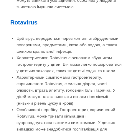
можуть виникати ускладнення, особливо у людей зі
зниженою імунною системою.
Rotavirus
Цей вірус передається через контакт зі збрудненими
поверхнями, предметами, їжею або водою, а також
шляхом крапельної інфекції.
Характеристика: Rotavirus є основним збудником
гастроентериту у дітей. Він може легко поширюватися
у дитячих закладах, таких як дитячі садки та школи.
Характерними симптомами гастроентериту,
спричиненого Rotavirus, є сильна діарея, часті
блювоти, втрата апетиту, головний біль і гарячка. У
дітей можуть також виникати ознаки гіпоглікемії
(низький рівень цукру в крові).
Особливості перебігу: Гастроентерит, спричинений
Rotavirus, може тривати кілька днів і
супроводжуватися важкими симптомами. У деяких
випадках може знадобитися госпіталізація для