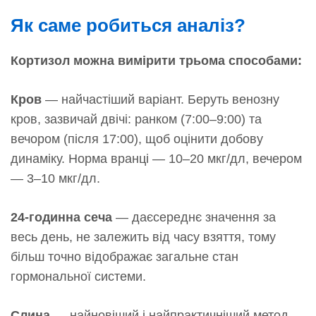
Як саме робиться аналіз?
Кортизол можна вимірити трьома способами:
Кров
— найчастіший варіант. Беруть венозну
кров, зазвичай двічі: ранком (7:00–9:00) та
вечором (після 17:00), щоб оцінити добову
динаміку. Норма вранці — 10–20 мкг/дл, вечером
— 3–10 мкг/дл.
24-годинна сеча
— даєсереднє значення за
весь день, не залежить від часу взяття, тому
більш точно відображає загальне стан
гормональної системи.
Слина
— найновіший і найпрактичніший метод.