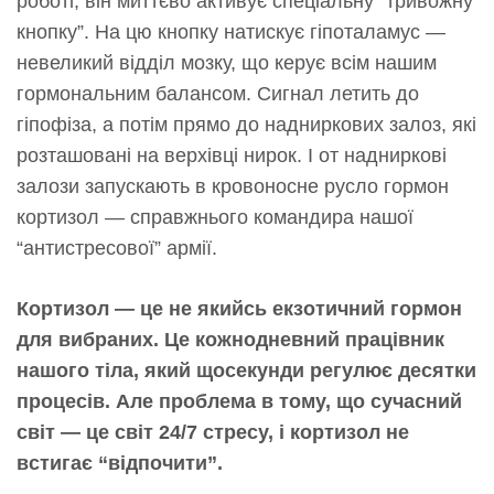
роботі, він миттєво активує спеціальну “тривожну
кнопку”. На цю кнопку натискує гіпоталамус —
невеликий відділ мозку, що керує всім нашим
гормональним балансом. Сигнал летить до
гіпофіза, а потім прямо до надниркових залоз, які
розташовані на верхівці нирок. І от надниркові
залози запускають в кровоносне русло гормон
кортизол — справжнього командира нашої
“антистресової” армії.
Кортизол — це не якийсь екзотичний гормон
для вибраних. Це кожнодневний працівник
нашого тіла, який щосекунди регулює десятки
процесів. Але проблема в тому, що сучасний
світ — це світ 24/7 стресу, і кортизол не
встигає “відпочити”.