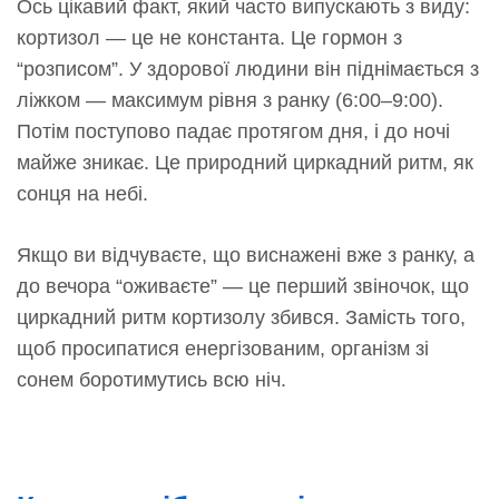
Ось цікавий факт, який часто випускають з виду:
кортизол — це не константа. Це гормон з
“розписом”. У здорової людини він піднімається з
ліжком — максимум рівня з ранку (6:00–9:00).
Потім поступово падає протягом дня, і до ночі
майже зникає. Це природний циркадний ритм, як
сонця на небі.
Якщо ви відчуваєте, що виснажені вже з ранку, а
до вечора “оживаєте” — це перший звіночок, що
циркадний ритм кортизолу збився. Замість того,
щоб просипатися енергізованим, організм зі
сонем боротимутись всю ніч.