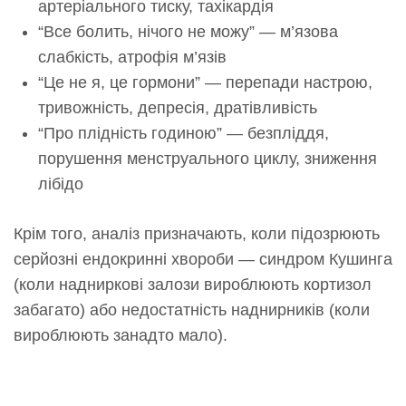
артеріального тиску, тахікардія
“Все болить, нічого не можу” — м’язова
слабкість, атрофія м’язів
“Це не я, це гормони” — перепади настрою,
тривожність, депресія, дратівливість
“Про плідність годиною” — безпліддя,
порушення менструального циклу, зниження
лібідо
Крім того, аналіз призначають, коли підозрюють
серйозні ендокринні хвороби — синдром Кушинга
(коли надниркові залози вироблюють кортизол
забагато) або недостатність наднирників (коли
вироблюють занадто мало).