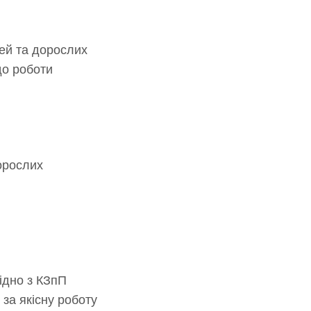
тей та дорослих
до роботи
дорослих
ідно з КЗпП
 за якісну роботу