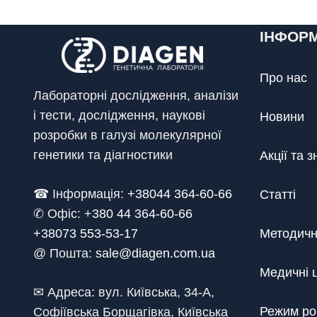
ІНФОР
Про нас
Лабораторні дослідження, аналізи
і тести, дослідження, наукові
Новини
розробки в галузі молекулярної
генетики та діагностики
Акції та 
☎ Інформація:
+38044 364-60-66
Статті
✆ Офіс: +
380 44 364-60-66
+38073 553-53-17
Методичн
@ Пошта:
sale@diagen.com.ua
Медичні 
✉ Адреса: вул. Київська, 34-А,
Режим ро
Софіївська Борщагівка, Київська