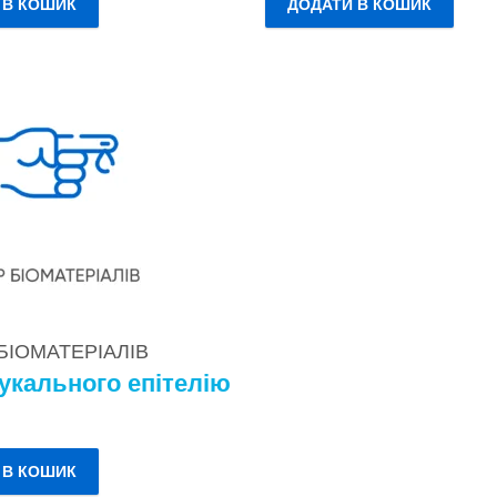
 В КОШИК
ДОДАТИ В КОШИК
 БІОМАТЕРІАЛІВ
укального епітелію
.
 В КОШИК