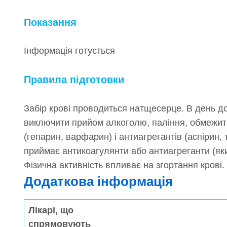
Показання
Інформація готується
Правила підготовки
Забір крові проводиться натщесерце. В день д
виключити прийом алкоголю, паління, обмежити
(гепарин, варфарин) і антиагрегантів (аспірин,
приймає антикоагулянти або антиагреганти (яки
Фізична активність впливає на згортання крові.
Додаткова інформація
Лікарі, що
спрямовують