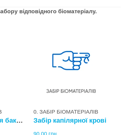
абору відповідного біоматеріалу.
В
0. ЗАБІР БІОМАТЕРІАЛІВ
Забір матеріалу для бактеріологічних досліджень
Забір капілярної крові
90,00
грн.