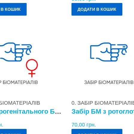
 В КОШИК
ДОДАТИ В КОШИК
 БІОМАТЕРІАЛІВ
0. ЗАБІР БІОМАТЕРІАЛІ
Забір урогенітального БМ у жінок
Забір БМ з ротогло
н.
70,00
грн.