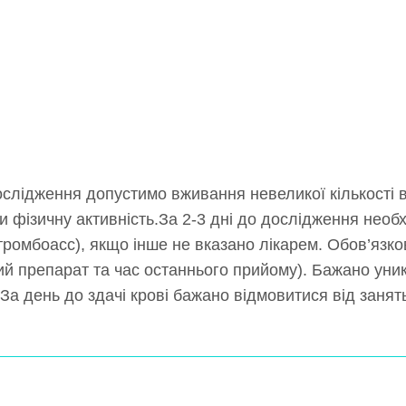
ослідження допустимо вживання невеликої кількості в
 фізичну активність.За 2-3 дні до дослідження необ
 тромбоасс), якщо інше не вказано лікарем. Обов’язко
й препарат та час останнього прийому). Бажано уник
 За день до здачі крові бажано відмовитися від занят