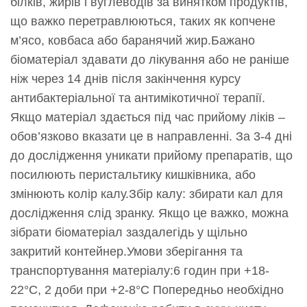
білків, жирів і вуглеводів за винятком продуктів,
що важко перетравлюються, таких як копчене
м’ясо, ковбаса або баранячий жир.Бажано
біоматеріал здавати до лікування або не раніше
ніж через 14 днів після закінчення курсу
антибактеріальної та антимікотичної терапії.
Якщо матеріал здається під час прийому ліків –
обов’язково вказати це в направленні. За 3-4 дні
до дослідження уникати прийому препаратів, що
посилюють перистальтику кишківника, або
змінюють колір калу.Збір калу: збирати кал для
дослідження слід зранку. Якщо це важко, можна
зібрати біоматеріал заздалегідь у щільно
закритий контейнер.Умови зберігання та
транспортування матеріалу:6 годин при +18-
22°С, 2 доби при +2-8°С Попередньо необхідно