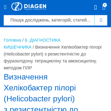
0
0
Головна
/
6. ДІАГНОСТИКА
КИШЕЧНИКА
/ Визначення Хелікобактер пілорі
(Helicobacter pylori) з резистентністю до
фуразолідону, тетрацикліну та амоксициліну,
методом ПЛР
Визначення
Хелікобактер пілорі
(Helicobacter pylori)
з резистентністю до