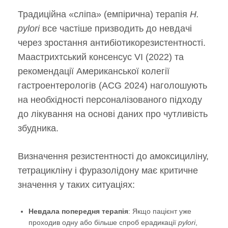
Традиційна «сліпа» (емпірична) терапія
H.
pylori
все частіше призводить до невдачі
через зростання антибіотикорезистентності.
Маастрихтський консенсус VI (2022) та
рекомендації Американської колегії
гастроентерологів (ACG 2024) наголошують
на необхідності персоналізованого підходу
до лікування на основі даних про чутливість
збудника.
Визначення резистентності до амоксициліну,
тетрацикліну і фуразолідону має критичне
значення у таких ситуаціях:
Невдала попередня терапія
: Якщо пацієнт уже
проходив одну або більше спроб ерадикації
pylori
,