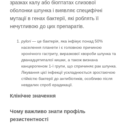
зразках калу або біоптатах слизової
оболонки шлунка і виявляє специфічні
мутації в генах бактерії, які роблять її
нечутливою до цих препаратів.
pylori
— це бактерія, яка інфікує понад 50%
населення планети і є головною причиною
хронічного гастриту, виразкової хвороби шлунка та
дванадцятипалої кишки, а також визнана
канцерогеном 1-ї групи, що спричиняє рак шлунка.
Лікування цієї інфекції ускладнюється зростаючою
стійкістю бактерії до антибіотиків, особливо після
невдалих спроб ерадикації.
Клінічне значення
Чому важливо знати профіль
резистентності