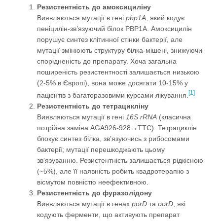
Резистентність до амоксициліну
Виявляються мутації в гені
pbp1A
, який кодує
пеніцилін-зв’язуючий білок PBP1A. Амоксицилін
порушує синтез клітинної стінки бактерії, але
мутації змінюють структуру білка-мішені, знижуючи
спорідненість до препарату. Хоча загальна
поширеність резистентності залишається низькою
(2-5% в Європі), вона може досягати 10-15% у
[1]
пацієнтів з багаторазовими курсами лікування.
Резистентність до тетрацикліну
Виявляються мутації в гені
16S rRNA
(класична
потрійна заміна AGA926-928→TTC). Тетрациклін
блокує синтез білка, зв’язуючись з рибосомами
бактерії; мутації перешкоджають цьому
зв’язуванню. Резистентність залишається рідкісною
(~5%), але її наявність робить квадротерапію з
вісмутом повністю неефективною.
Резистентність до фуразолідону
Виявляються мутації в генах
porD
та
oorD
, які
кодують ферменти, що активують препарат