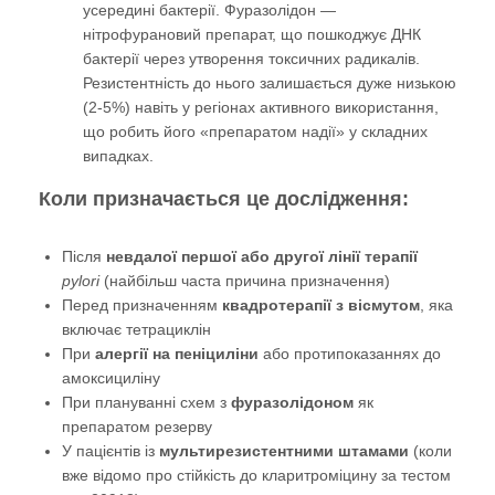
усередині бактерії. Фуразолідон —
нітрофурановий препарат, що пошкоджує ДНК
бактерії через утворення токсичних радикалів.
Резистентність до нього залишається дуже низькою
(2-5%) навіть у регіонах активного використання,
що робить його «препаратом надії» у складних
випадках.
Коли призначається це дослідження:
Після
невдалої першої або другої лінії терапії
pylori
(найбільш часта причина призначення)
Перед призначенням
квадротерапії з вісмутом
, яка
включає тетрациклін
При
алергії на пеніциліни
або протипоказаннях до
амоксициліну
При плануванні схем з
фуразолідоном
як
препаратом резерву
У пацієнтів із
мультирезистентними штамами
(коли
вже відомо про стійкість до кларитроміцину за тестом