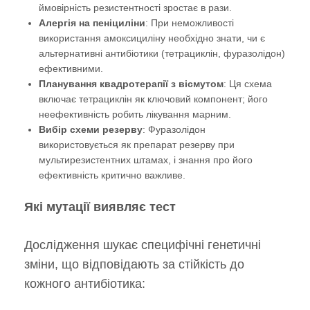
ймовірність резистентності зростає в рази.
Алергія на пеніциліни
: При неможливості
використання амоксициліну необхідно знати, чи є
альтернативні антибіотики (тетрациклін, фуразолідон)
ефективними.
Планування квадротерапії з вісмутом
: Ця схема
включає тетрациклін як ключовий компонент; його
неефективність робить лікування марним.
Вибір схеми резерву
: Фуразолідон
використовується як препарат резерву при
мультирезистентних штамах, і знання про його
ефективність критично важливе.
Які мутації виявляє тест
Дослідження шукає специфічні генетичні
зміни, що відповідають за стійкість до
кожного антибіотика: