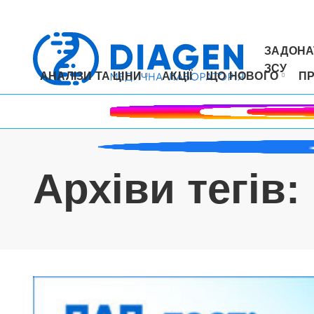
ЗАДОНА
ЗСУ
АНАЛІЗИ ТА ЦІНИ
АКЦІЇ
ЩО НОВОГО
П
Архіви тегів: