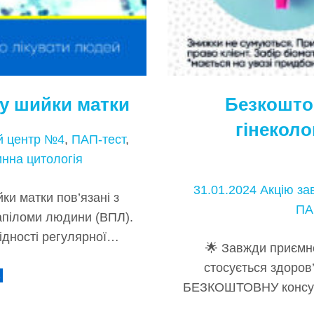
ку шийки матки
Безкоштов
гінеколо
й центр №4
,
ПАП-тест
,
инна цитологія
31.01.2024
Акцію з
ки матки пов’язані з
ПА
апіломи людини (ВПЛ).
ідності регулярної…
🌟 Завжди приємно
стосується здоров
→
БЕЗКОШТОВНУ консульт