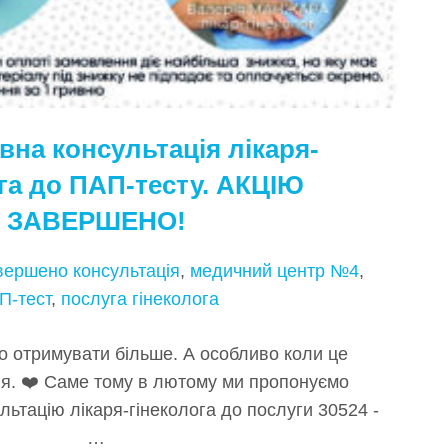
на консультація лікаря-
га до ПАП-тесту. АКЦІЮ
ЗАВЕРШЕНО!
авершено
консультація
,
медичний центр №4
,
П-тест
,
послуга гінеколога
 отримувати більше. А особливо коли це
’я. ❤️ Саме тому в лютому ми пропонуємо
ацію лікаря-гінеколога до послуги 30524 -
…