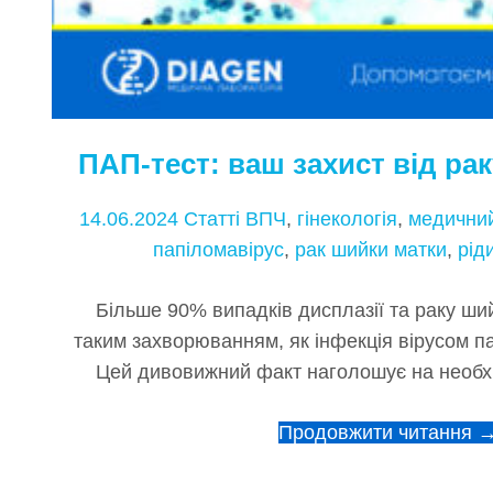
ПАП-тест: ваш захист від ра
14.06.2024
Статті
ВПЧ
,
гінекологія
,
медични
папіломавірус
,
рак шийки матки
,
рід
Більше 90% випадків дисплазії та раку ший
таким захворюванням, як інфекція вірусом п
Цей дивовижний факт наголошує на необх
Продовжити читання 