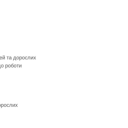
тей та дорослих
до роботи
дорослих