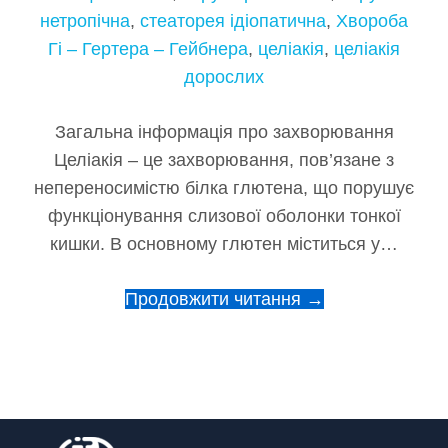
нетропічна
,
стеаторея ідіопатична
,
Хвороба
Гі – Гертера – Гейбнера
,
целіакія
,
целіакія
дорослих
Загальна інформація про захворювання
Целіакія – це захворювання, пов’язане з
непереносимістю білка глютена, що порушує
функціонування слизової оболонки тонкої
кишки. В основному глютен міститься у…
Продовжити читання →