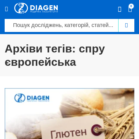
0
Архіви тегів: спру
європейська