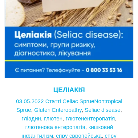
ЦЕЛІАКІЯ
03.05.2022
Статті
Celiac SprueNontropical
Sprue
,
Gluten Enteropathy
,
Seliac disease
,
гліадин
,
глютен
,
глютенентеропатія
,
глютенова ентеропатія
,
кишковий
інфантилізм
,
спру європейська
,
спру