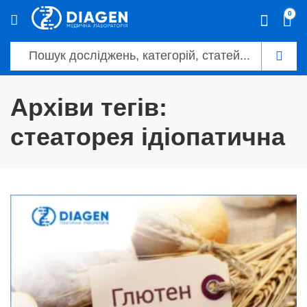
0
Архіви тегів:
стеаторея ідіопатична