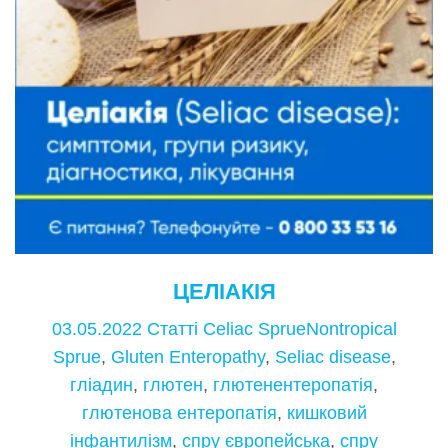
ЦЕЛІАКІЯ
03.05.2022
Статті
Celiac SprueNontropical
Sprue
,
Gluten Enteropathy
,
Seliac disease
,
гліадин
,
глютен
,
глютенентеропатія
,
глютенова ентеропатія
,
кишковий
інфантилізм
,
спру європейська
,
спру