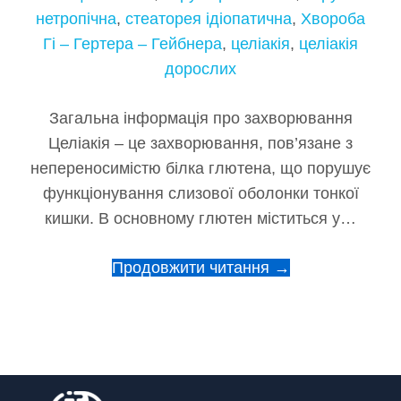
нетропічна
,
стеаторея ідіопатична
,
Хвороба
Гі – Гертера – Гейбнера
,
целіакія
,
целіакія
дорослих
Загальна інформація про захворювання
Целіакія – це захворювання, пов’язане з
непереносимістю білка глютена, що порушує
функціонування слизової оболонки тонкої
кишки. В основному глютен міститься у…
Продовжити читання →